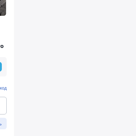
то
ход
ь