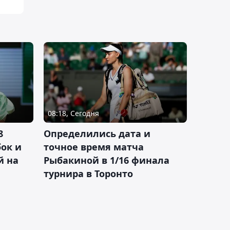
08:18, Сегодня
8
Определились дата и
ок и
точное время матча
й на
Рыбакиной в 1/16 финала
турнира в Торонто