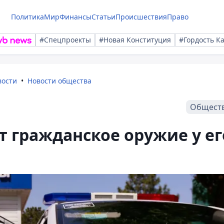
Политика
Мир
Финансы
Статьи
Происшествия
Право
#Спецпроекты
#Новая Конституция
#Гордость К
вости
Новости общества
Общест
 гражданское оружие у ег