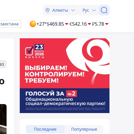
Алматы
Рус
+27°
$
469.85
€
542.16
₽
5.78
азахстана
во
о
Последние
Популярные