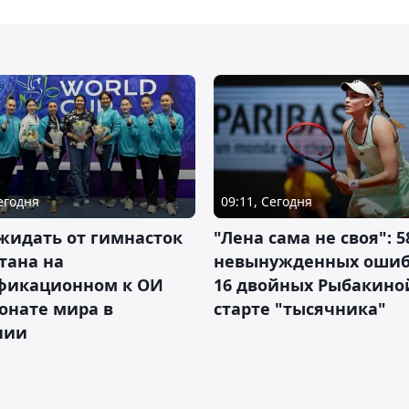
Сегодня
09:11, Сегодня
жидать от гимнасток
"Лена сама не своя": 5
тана на
невынужденных ошиб
фикационном к ОИ
16 двойных Рыбакино
онате мира в
старте "тысячника"
нии