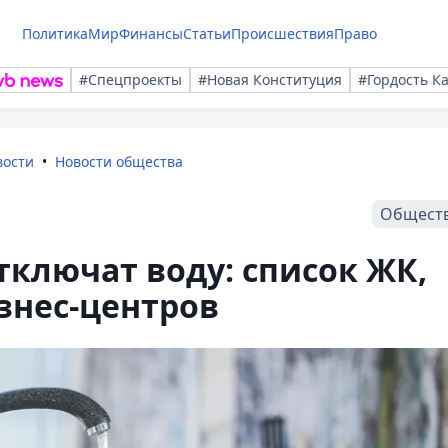
Политика
Мир
Финансы
Статьи
Происшествия
Право
#Спецпроекты
#Новая Конституция
#Гордость К
вости
Новости общества
Общест
тключат воду: список ЖК,
знес-центров