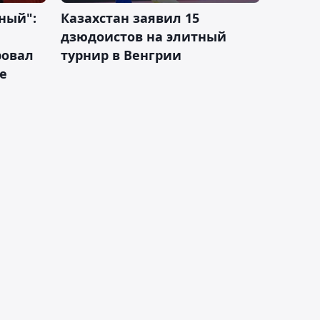
ный":
Казахстан заявил 15
дзюдоистов на элитный
ровал
турнир в Венгрии
е