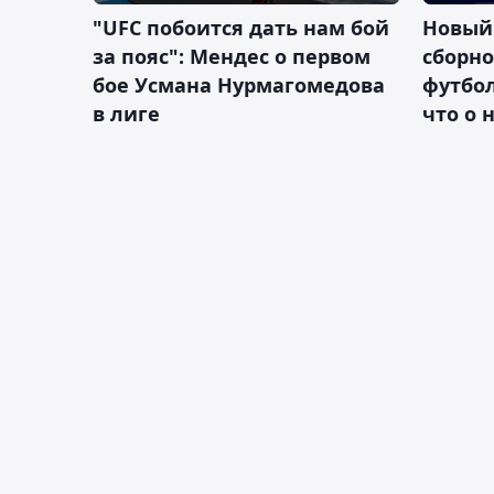
"UFC побоится дать нам бой
Новый
за пояс": Мендес о первом
сборно
бое Усмана Нурмагомедова
футбол
в лиге
что о 