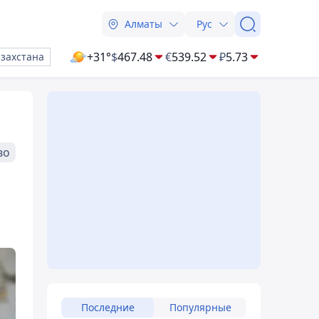
Алматы
Рус
+31°
$
467.48
€
539.52
₽
5.73
азахстана
во
Последние
Популярные