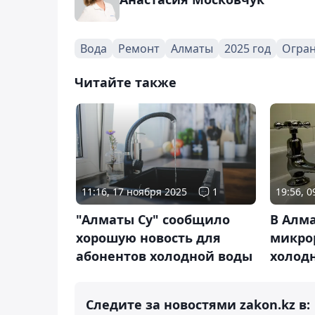
Вода
Ремонт
Алматы
2025 год
Огра
Читайте также
11:16, 17 ноября 2025
1
19:56, 
"Алматы Су" сообщило
В Алма
хорошую новость для
микро
абонентов холодной воды
холод
Следите за новостями zakon.kz в: