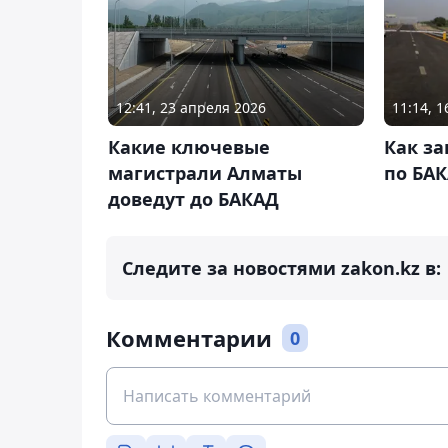
12:41, 23 апреля 2026
11:14, 
Какие ключевые
Как з
магистрали Алматы
по БА
доведут до БАКАД
Следите за новостями zakon.kz в:
Комментарии
0