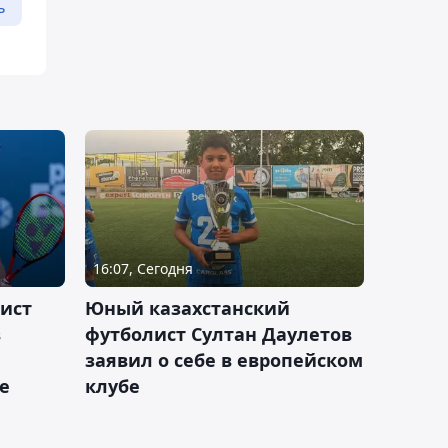
ь
16:07, Сегодня
ист
Юный казахстанский
в
футболист Султан Даулетов
заявил о себе в европейском
е
клубе