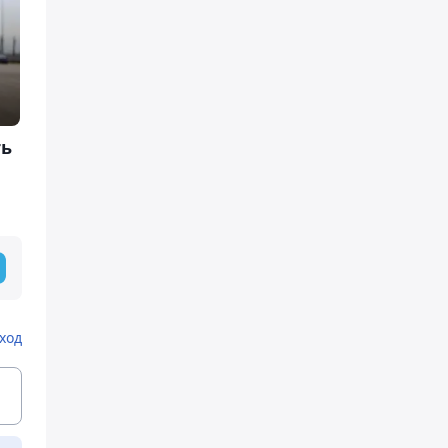
ть
ход