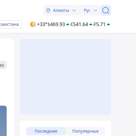
Алматы
Рус
+33°
$
469.93
€
541.64
₽
5.71
азахстана
во
Последние
Популярные