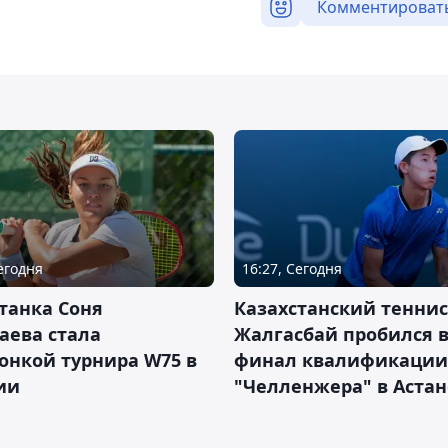
Комментироват
Сегодня
16:27, Сегодня
танка Соня
Казахстанский теннис
аева стала
Жалгасбай пробился 
онкой турнира W75 в
финал квалификации
ии
"Челленжера" в Астан