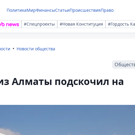
Политика
Мир
Финансы
Статьи
Происшествия
Право
#Спецпроекты
#Новая Конституция
#Гордость К
вости
Новости общества
Общест
из Алматы подскочил на