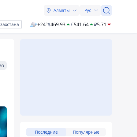
Алматы
Рус
+24°
$
469.93
€
541.64
₽
5.71
азахстана
во
Последние
Популярные