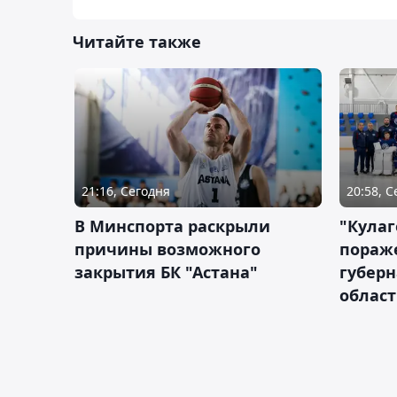
Читайте также
21:16, Сегодня
20:58, 
В Минспорта раскрыли
"Кулаг
причины возможного
пораж
закрытия БК "Астана"
губерн
облас