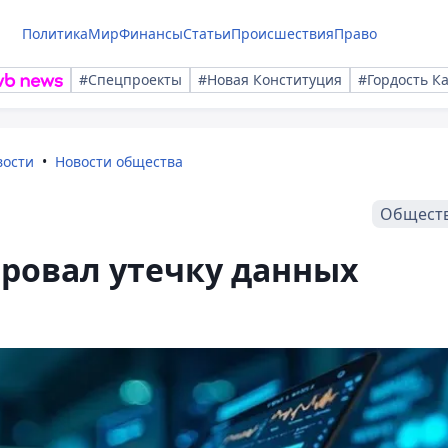
Политика
Мир
Финансы
Статьи
Происшествия
Право
#Спецпроекты
#Новая Конституция
#Гордость К
вости
Новости общества
Общест
ровал утечку данных