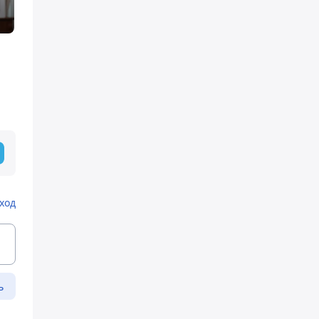
ход
ь