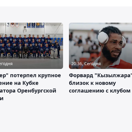
Сегодня
20:36, Сегодня
ер" потерпел крупное
Форвард "Кызылжара"
ение на Кубке
близок к новому
атора Оренбургской
соглашению с клубом
ти