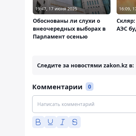
19:47, 17 июня 2025
16:09, 
Обоснованы ли слухи о
Скляр:
внеочередных выборах в
АЭС бу
Парламент осенью
Следите за новостями zakon.kz в:
Комментарии
0