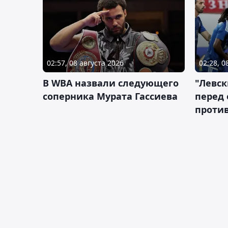
02:57, 08 августа 2026
02:28, 0
В WBA назвали следующего
"Левск
соперника Мурата Гассиева
перед
против