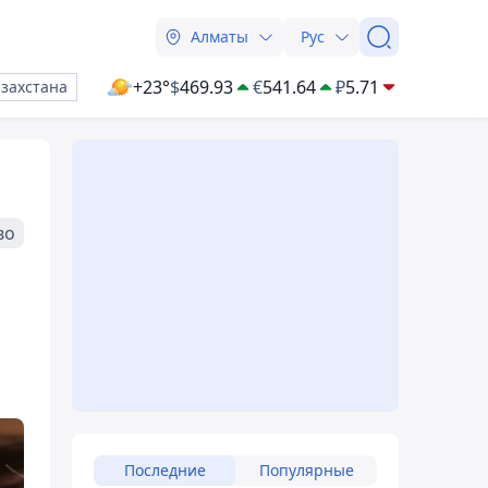
Алматы
Рус
+23°
$
469.93
€
541.64
₽
5.71
азахстана
во
Последние
Популярные