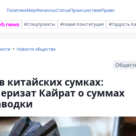
Политика
Мир
Финансы
Статьи
Происшествия
Право
#Спецпроекты
#Новая Конституция
#Гордость К
вости
Новости общества
Общест
в китайских сумках:
Перизат Кайрат о суммах
аводки