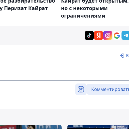
ое разбирательство
Кайрат будет открытым,
у Перизат Кайрат
но с некоторыми
ограничениями
В
Комментироват