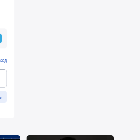
ход
ь