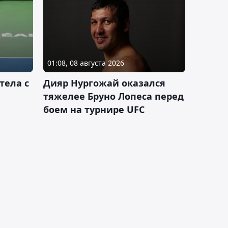
01:08, 08 августа 2026
тела с
Дияр Нургожай оказался
тяжелее Бруно Лопеса перед
боем на турнире UFC