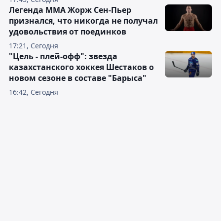
Теннисистка Соня Жиенбаева
вышла в финал турнира ITF в
Испании
17:43, Сегодня
Легенда ММА Жорж Сен-Пьер
признался, что никогда не получал
удовольствия от поединков
17:21, Сегодня
"Цель - плей-офф": звезда
казахстанского хоккея Шестаков о
новом сезоне в составе "Барыса"
16:42, Сегодня