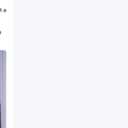
й в
м