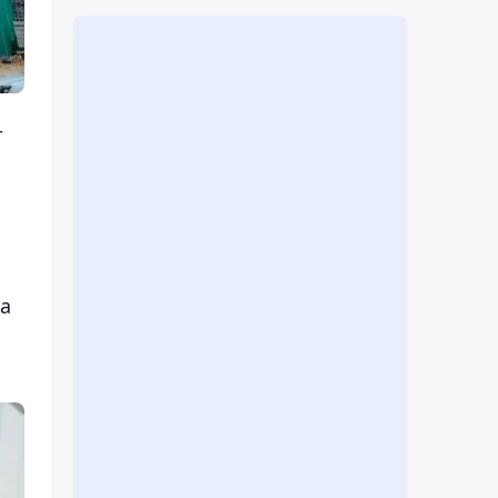
т
а
а