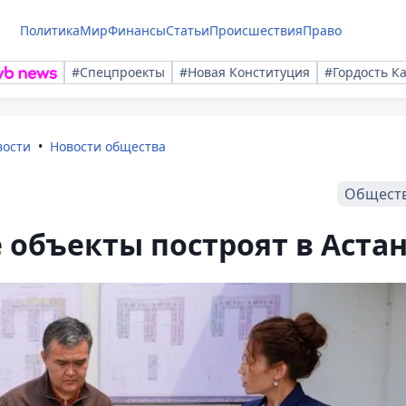
Политика
Мир
Финансы
Статьи
Происшествия
Право
#Спецпроекты
#Новая Конституция
#Гордость К
вости
Новости общества
Общест
объекты построят в Аста