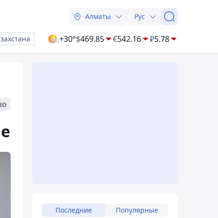
Алматы
Рус
+30°
$
469.85
€
542.16
₽
5.78
азахстана
во
не
Последние
Популярные