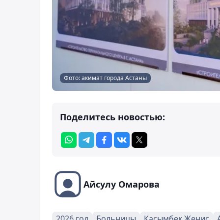
Фото: акимат города Астаны
Поделитесь новостью:
Айсулу Омарова
2026 год
Больницы
Касымбек Женис