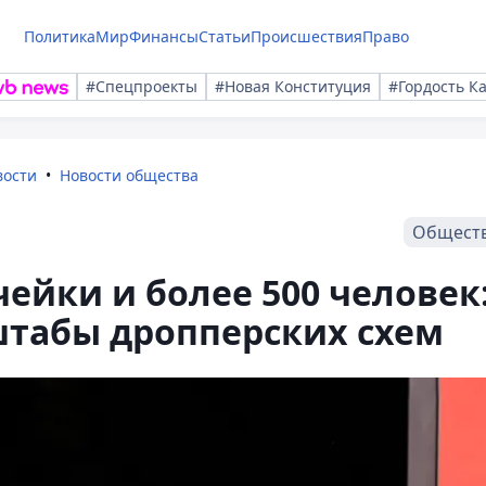
Политика
Мир
Финансы
Статьи
Происшествия
Право
#Спецпроекты
#Новая Конституция
#Гордость К
вости
Новости общества
Общест
ячейки и более 500 человек
табы дропперских схем