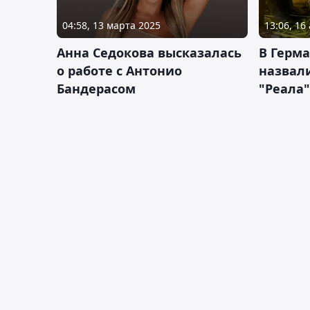
04:58, 13 марта 2025
13:06, 16
Анна Седокова высказалась
В Герм
о работе с Антонио
назвал
Бандерасом
"Реала