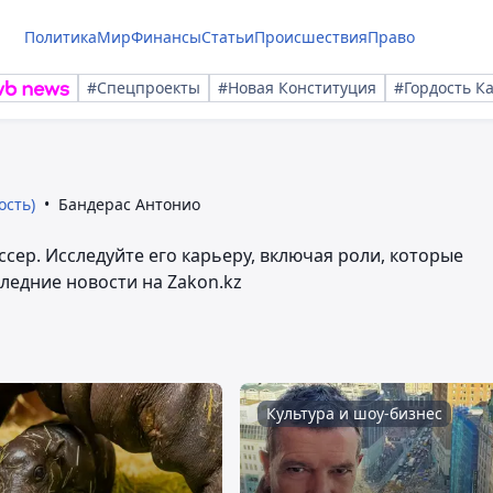
Политика
Мир
Финансы
Статьи
Происшествия
Право
#Спецпроекты
#Новая Конституция
#Гордость К
ость)
Бандерас Антонио
сер. Исследуйте его карьеру, включая роли, которые
ледние новости на Zakon.kz
Культура и шоу-бизнес