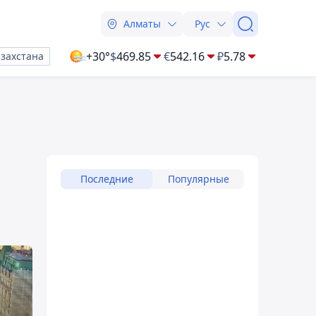
Алматы
Рус
+30°
$
469.85
€
542.16
₽
5.78
азахстана
Последние
Популярные