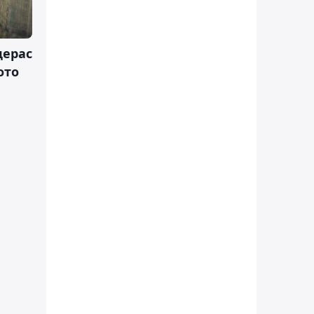
дерас
ото