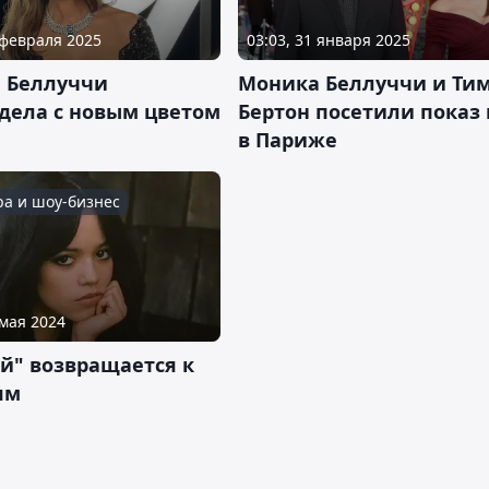
 февраля 2025
03:03, 31 января 2025
 Беллуччи
Моника Беллуччи и Ти
дела с новым цветом
Бертон посетили показ
в Париже
ра и шоу-бизнес
 мая 2024
й" возвращается к
ям