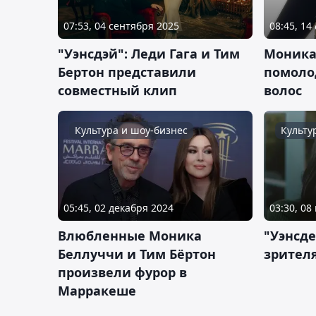
07:53, 04 сентября 2025
08:45, 14
"Уэнсдэй": Леди Гага и Тим
Моника
Бертон представили
помоло
совместный клип
волос
Культура и шоу-бизнес
Культу
05:45, 02 декабря 2024
03:30, 08
Влюбленные Моника
"Уэнсде
Беллуччи и Тим Бёртон
зрител
произвели фурор в
Марракеше