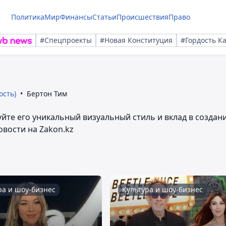
Политика
Мир
Финансы
Статьи
Происшествия
Право
#Спецпроекты
#Новая Конституция
#Гордость К
ость)
Бертон Тим
уйте его уникальный визуальный стиль и вклад в создан
овости на Zakon.kz
ра и шоу-бизнес
Культура и шоу-бизнес