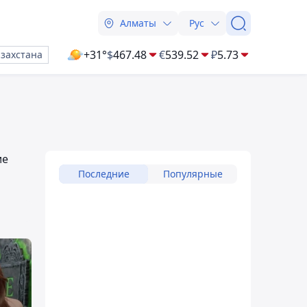
Алматы
Рус
+31°
$
467.48
€
539.52
₽
5.73
азахстана
ие
Последние
Популярные