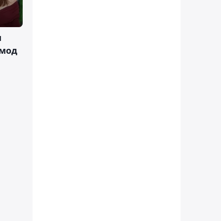
м
 мод