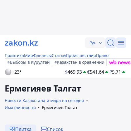
Рус
Политика
Мир
Финансы
Статьи
Происшествия
Право
#Выборы в Курултай
#Казахстан в сравнении
+23°
$
469.93
€
541.64
₽
5.71
Ермегияев Талгат
Новости Казахстана и мира на сегодня
Имя (личность)
Ермегияев Талгат
Плитка
Список