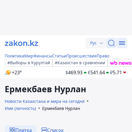
Рус
Политика
Мир
Финансы
Статьи
Происшествия
Право
#Выборы в Курултай
#Казахстан в сравнении
+23°
$
469.93
€
541.64
₽
5.71
Ермекбаев Нурлан
Новости Казахстана и мира на сегодня
Имя (личность)
Ермекбаев Нурлан
Плитка
Список