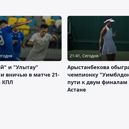
Сегодня
21:41, Сегодня
й" и "Улытау"
Арыстанбекова обыгр
и вничью в матче 21-
чемпионку "Уимблдон
а КПЛ
пути к двум финалам 
Астане