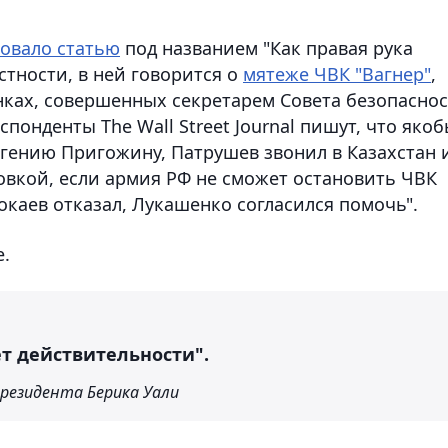
овало статью
под названием "Как правая рука
тности, в ней говорится о
мятеже ЧВК "Вагнер"
,
нках, совершенных секретарем Совета безопасно
онденты The Wall Street Journal пишут, что якоб
гению Пригожину, Патрушев звонил в Казахстан 
ховкой, если армия РФ не сможет остановить ЧВК
"Токаев отказал, Лукашенко согласился помочь".
е.
т действительности".
президента Берика Уали