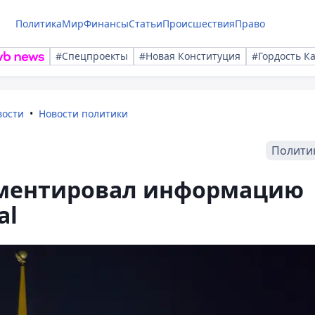
Политика
Мир
Финансы
Статьи
Происшествия
Право
#Спецпроекты
#Новая Конституция
#Гордость К
вости
Новости политики
Полити
мментировал информацию
al