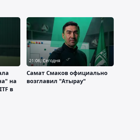
21:06, Сегодня
ала
Самат Смаков официально
а" на
возглавил "Атырау"
ITF в