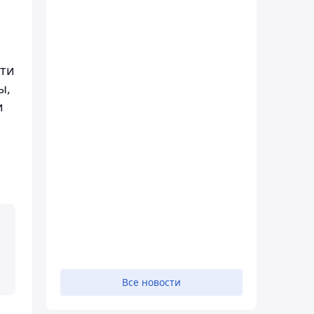
сти
ы,
и
Все новости