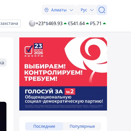
Алматы
Рус
+23°
$
469.93
€
541.64
₽
5.71
азахстана
ка
Последние
Популярные