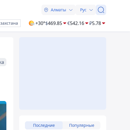
Алматы
Рус
+30°
$
469.85
€
542.16
₽
5.78
азахстана
ка
Последние
Популярные