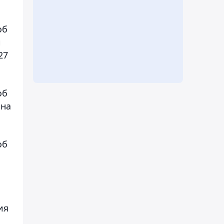
об
и
27
об
 на
об
ия