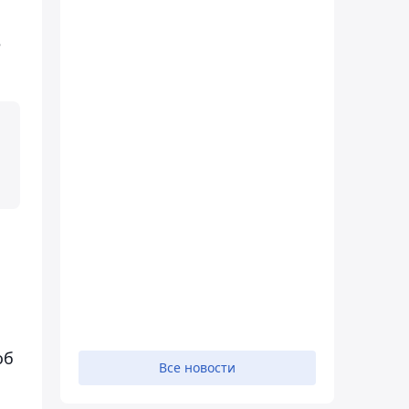
е
об
Все новости