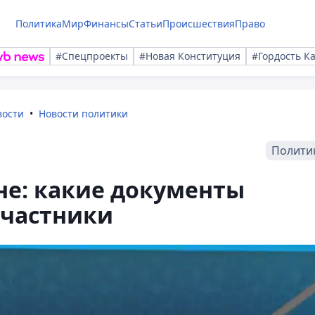
Политика
Мир
Финансы
Статьи
Происшествия
Право
#Спецпроекты
#Новая Конституция
#Гордость К
вости
Новости политики
Полити
не: какие документы
участники