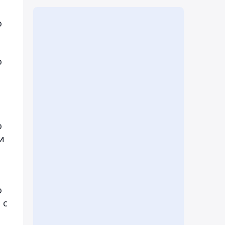
о
о
о
и
о
 с