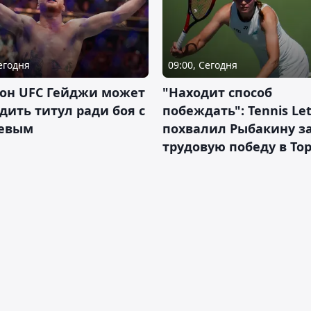
Сегодня
09:00, Сегодня
он UFC Гейджи может
"Находит способ
дить титул ради боя с
побеждать": Tennis Let
евым
похвалил Рыбакину з
трудовую победу в То