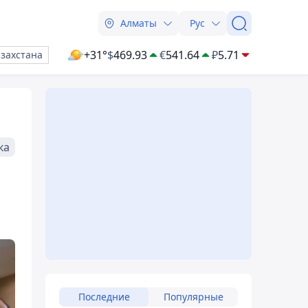
Алматы
Рус
+31°
$
469.93
€
541.64
₽
5.71
азахстана
ка
Последние
Популярные