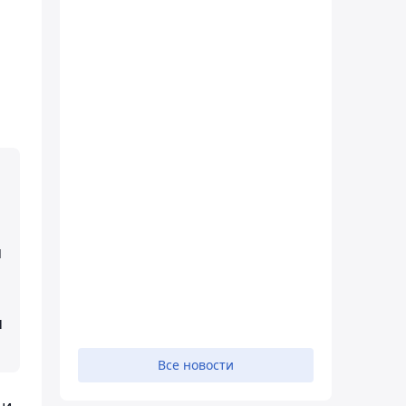
и
н
Все новости
 и