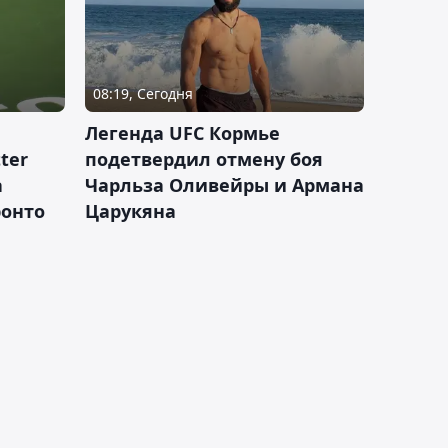
08:19, Сегодня
Легенда UFC Кормье
ter
подетвердил отмену боя
а
Чарльза Оливейры и Армана
ронто
Царукяна