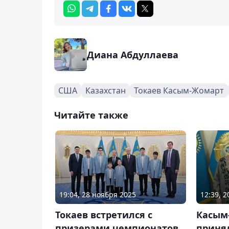
Диана Абдуллаева
США
Казахстан
Токаев Касым-Жомарт
Читайте также
19:04, 28 ноября 2025
12:39, 
Токаев встретился с
Касым
призерами чемпионатов
приня