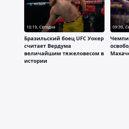
10:19, Сегодня
09:39, 
Бразильский боец UFC Уокер
Чемпи
считает Вердума
освобо
величайшим тяжеловесом в
Махач
истории