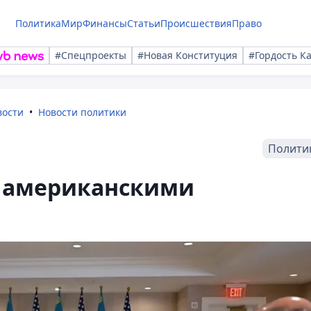
Политика
Мир
Финансы
Статьи
Происшествия
Право
#Спецпроекты
#Новая Конституция
#Гордость К
вости
Новости политики
Полити
с американскими