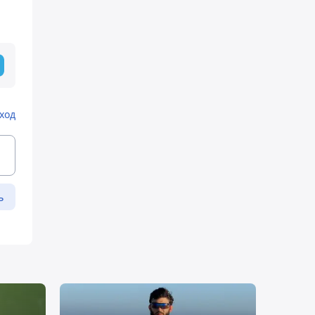
ход
ь