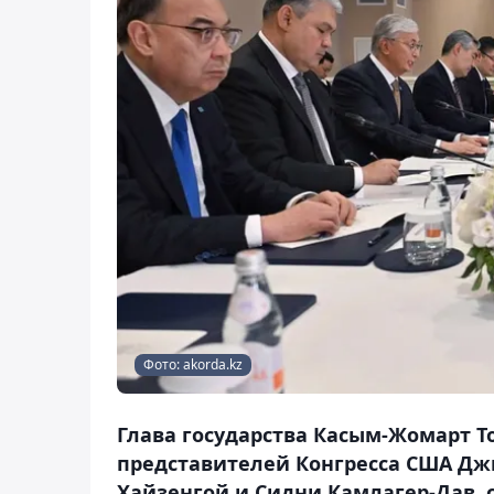
Фото: akorda.kz
Глава государства Касым-Жомарт Т
представителей Конгресса США Дж
Хайзенгой и Сидни Камлагер-Дав, с