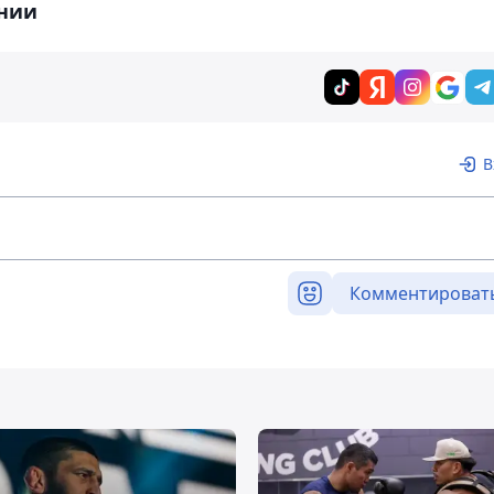
нии
В
Комментироват