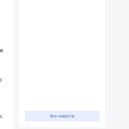
ов
ю
,
Все новости