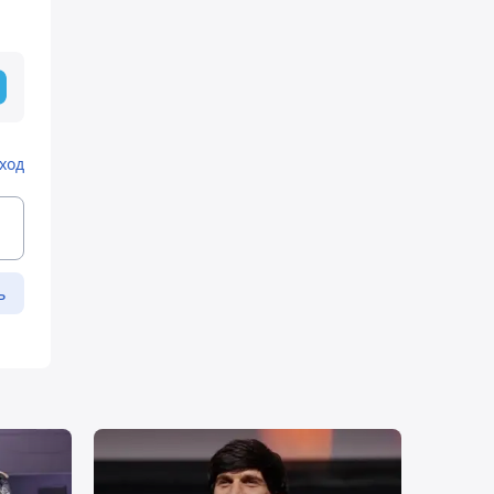
ход
ь