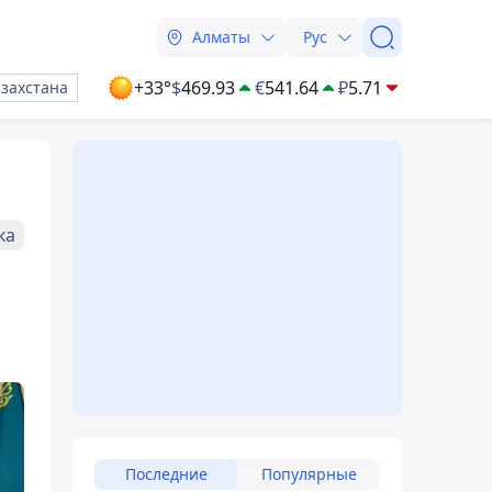
Алматы
Рус
+33°
$
469.93
€
541.64
₽
5.71
азахстана
ка
Последние
Популярные