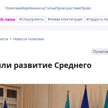
Политика
Мир
Финансы
Статьи
Происшествия
Право
#Спецпроекты
#Новая Конституция
#Гордость К
вости
Новости политики
Полити
или развитие Среднего