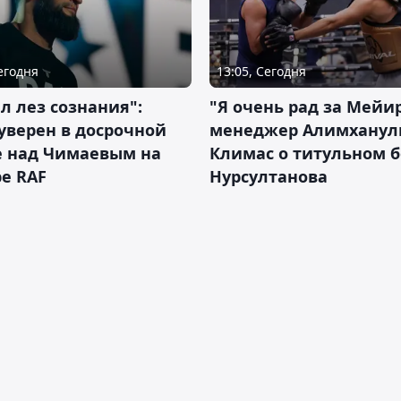
Сегодня
13:05, Сегодня
л лез сознания":
"Я очень рад за Мейи
уверен в досрочной
менеджер Алимхану
е над Чимаевым на
Климас о титульном б
е RAF
Нурсултанова