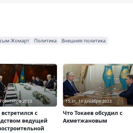
асым-Жомарт
Политика
Внешняя политика
29 сентября 2023
15:31, 11 декабря 2023
 встретился с
Что Токаев обсудил с
одством ведущей
Ахметжановым
остроительной