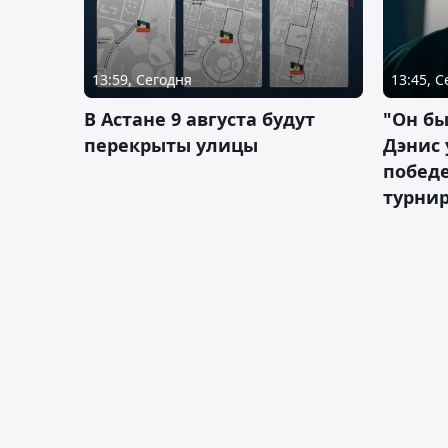
13:59, Сегодня
13:45, 
В Астане 9 августа будут
"Он бы
перекрыты улицы
Дэнис 
побед
турнир