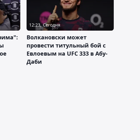
12:23, Сегодня
рима":
Волкановски может
лы
провести титульный бой с
ое
Евлоевым на UFC 333 в Абу-
Даби