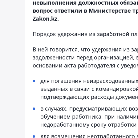
невыполнения должностных обязан
вопрос ответили в Министерстве т
Zakon.kz.
Порядок удержания из заработной п
В ней говорится, что удержания из з
задолженности перед организацией, в
основании акта работодателя с увед
для погашения неизрасходованных
выданных в связи с командировкой
подтверждающих расходы документ
в случаях, предусматривающих воз
обучением работника, при наличи
недоработанному сроку отработки
для возмещения неотработанного а