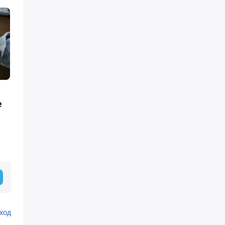
е
ход