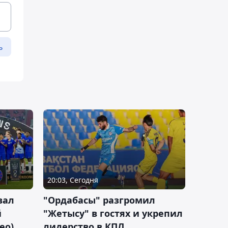
ь
20:03, Сегодня
вал
"Ордабасы" разгромил
й
"Жетысу" в гостях и укрепил
ео)
лидерство в КПЛ