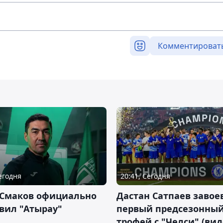
Комментироват
Сегодня
20:41, Сегодня
 Смаков официально
Дастан Сатпаев завое
вил "Атырау"
первый предсезонны
трофей с "Челси" (вид