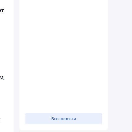
ет
м,
;
Все новости