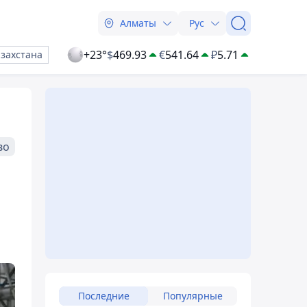
Алматы
Рус
+23°
$
469.93
€
541.64
₽
5.71
азахстана
во
Последние
Популярные