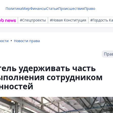
Политика
Мир
Финансы
Статьи
Происшествия
Право
#Спецпроекты
#Новая Конституция
#Гордость К
вости
Новости права
Пра
ель удерживать часть
выполнения сотрудником
нностей