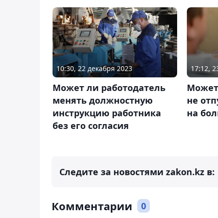
10:30, 22 декабря 2023
17:12, 2
Может ли работодатель
Может
менять должностную
не отп
инструкцию работника
на бо
без его согласия
Следите за новостями zakon.kz в:
Комментарии
0