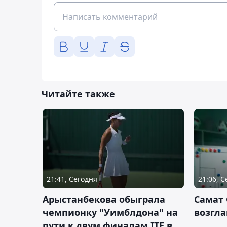
Читайте также
21:41, Сегодня
21:06, 
Арыстанбекова обыграла
Самат
чемпионку "Уимблдона" на
возгла
пути к двум финалам ITF в