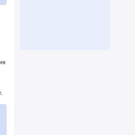
т
ия
.