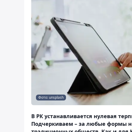
Фото: unsplash
В РК устанавливается нулевая тер
Подчеркиваем – за любые формы на
традиционных обществ. Как и для К