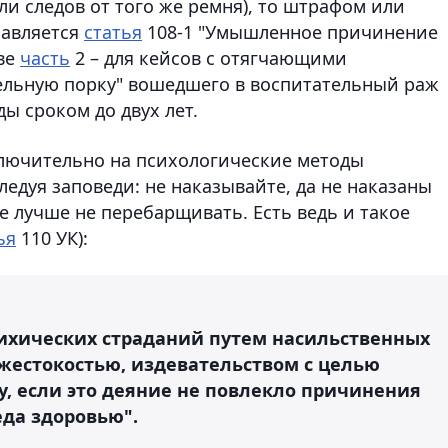
ли следов от того же ремня), то штрафом или
бавляется
статья
108-1 "Умышленное причинение
аве
часть
2 – для кейсов с отягчающими
тельную порку" вошедшего в воспитательный раж
ы сроком до двух лет.
ключительно на психологические методы
ледуя заповеди: не наказывайте, да не наказаны
же лучше не перебарщивать. Есть ведь и такое
ья
110 УК):
ихических
страданий путем насильственных
 жестокостью, издевательством с целью
, если это деяние не повлекло причинения
еда здоровью".