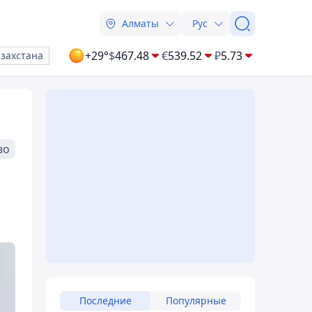
Алматы
Рус
+29°
$
467.48
€
539.52
₽
5.73
азахстана
во
и
Последние
Популярные