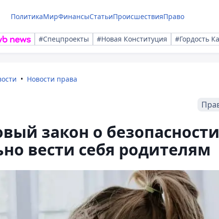
Политика
Мир
Финансы
Статьи
Происшествия
Право
#Спецпроекты
#Новая Конституция
#Гордость К
вости
Новости права
Пра
овый закон о безопасност
ьно вести себя родителям