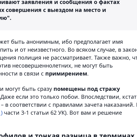
ривают заявления и сообщения о фактах
их совершения с выездом на место и
ию".
может быть анонимным, ибо предполагает имя
ить и от неизвестного. Во всяком случае, в зако
щения полиция не рассматривает. Также важно, ч
тив несовершеннолетних, не могут быть
нности в связи с
примирением
.
и могут быть сразу
помещены под стражу
. Даже если это только побои. Впоследствии, кстат
– в соответствии с правилами зачета наказаний. 
)
части 3-1 статьи 62 УК). Вот вам и решение
офилов и тонкая разница в терминах