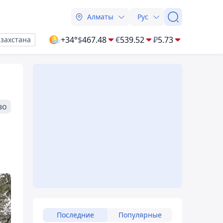
Алматы
Рус
+34°
$
467.48
€
539.52
₽
5.73
азахстана
во
Последние
Популярные