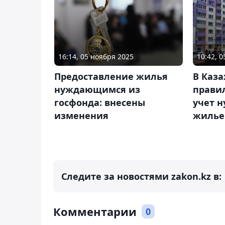
16:14, 05 ноября 2025
10:42, 
Предоставление жилья
В Каза
нуждающимся из
прави
госфонда: внесены
учет 
изменения
жилье
Следите за новостями zakon.kz в:
Комментарии
0