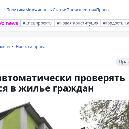
Политика
Мир
Финансы
Статьи
Происшествия
Право
#Спецпроекты
#Новая Конституция
#Гордость К
вости
Новости права
Пра
 автоматически проверять
я в жилье граждан