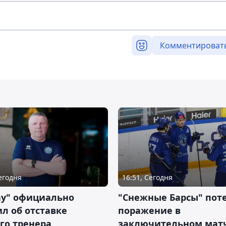
Комментироват
Сегодня
16:51, Сегодня
ау" официально
"Снежные Барсы" пот
л об отставке
поражение в
го тренера
заключительном матч