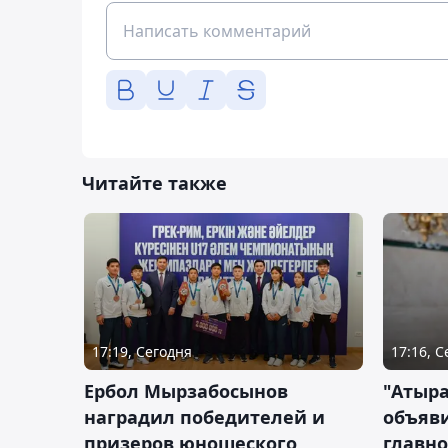
Читайте также
17:19, Сегодня
17:16, 
Ербол Мырзабосынов
"Атыр
наградил победителей и
объяви
призеров юношеского
главно