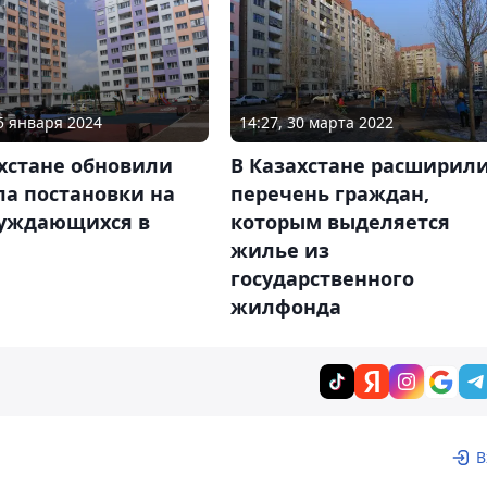
05 января 2024
14:27, 30 марта 2022
хстане обновили
В Казахстане расширил
ла постановки на
перечень граждан,
нуждающихся в
которым выделяется
жилье из
государственного
жилфонда
В