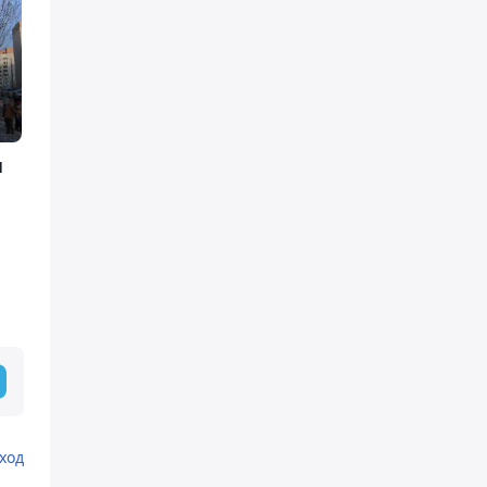
и
ход