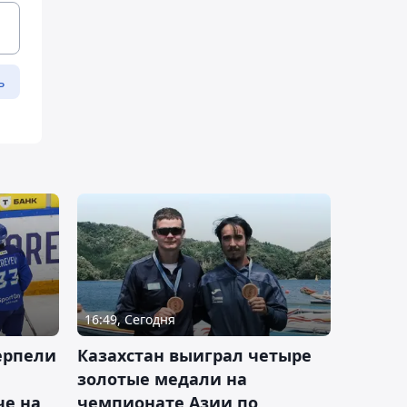
ь
16:49, Сегодня
ерпели
Казахстан выиграл четыре
золотые медали на
е на
чемпионате Азии по