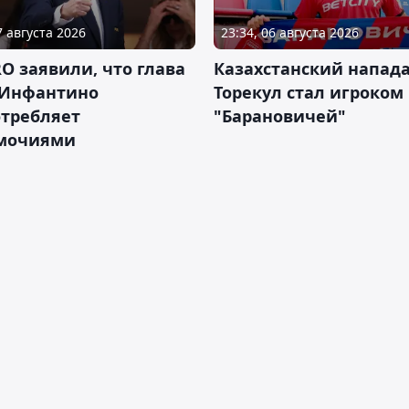
7 августа 2026
23:34, 06 августа 2026
RO заявили, что глава
Казахстанский напа
Инфантино
Торекул стал игроком
отребляет
"Барановичей"
мочиями