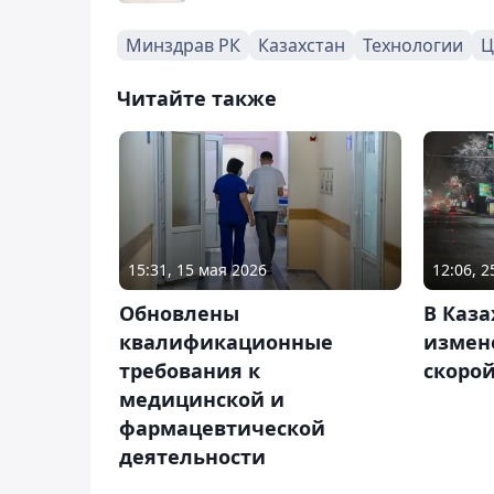
Минздрав РК
Казахстан
Технологии
Ц
Читайте также
15:31, 15 мая 2026
12:06, 
Обновлены
В Каза
квалификационные
измен
требования к
скоро
медицинской и
фармацевтической
деятельности