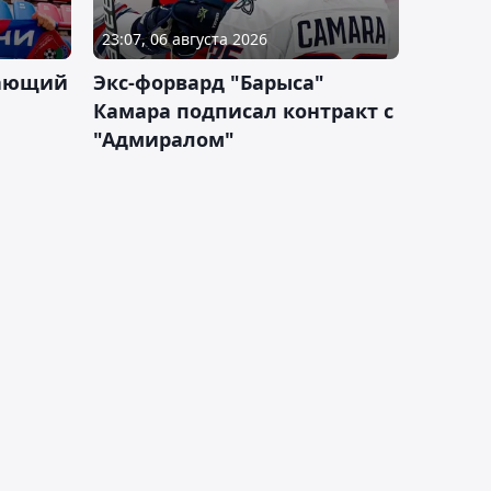
23:07, 06 августа 2026
дающий
Экс-форвард "Барыса"
Камара подписал контракт с
"Адмиралом"