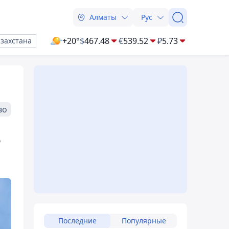
Алматы
Рус
+20°
$
467.48
€
539.52
₽
5.73
азахстана
во
ь
Последние
Популярные