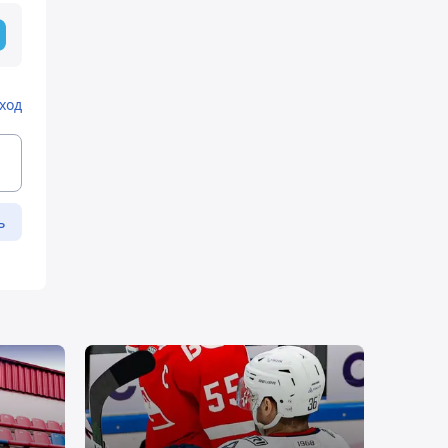
ход
ь