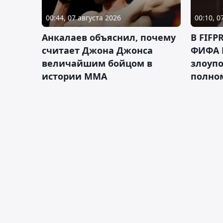
00:44, 07 августа 2026
00:10, 0
Анкалаев объяснил, почему
В FIFP
считает Джона Джонса
ФИФА 
величайшим бойцом в
злоуп
истории ММА
полно