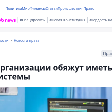
Политика
Мир
Финансы
Статьи
Происшествия
Право
#Спецпроекты
#Новая Конституция
#Гордость К
вости
Новости права
Пра
организации обяжут имет
истемы