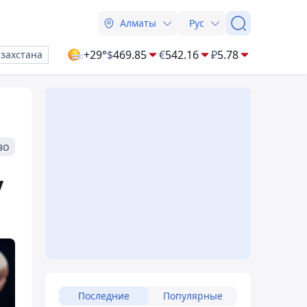
Алматы
Рус
+29°
$
469.85
€
542.16
₽
5.78
азахстана
во
у
Последние
Популярные