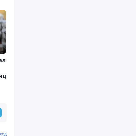
ал
иц
ход