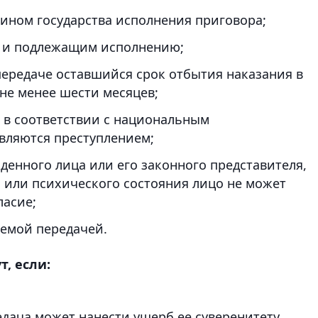
ином государства исполнения приговора;
м и подлежащим исполнению;
передаче оставшийся срок отбытия наказания в
не менее шести месяцев;
, в соответствии с национальным
вляются преступлением;
денного лица или его законного представителя,
о или психического состояния лицо не может
ласие;
аемой передачей.
, если:
едача может нанести ущерб ее суверенитету,