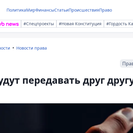
Политика
Мир
Финансы
Статьи
Происшествия
Право
#Спецпроекты
#Новая Конституция
#Гордость К
вости
Новости права
Пра
удут передавать друг друг