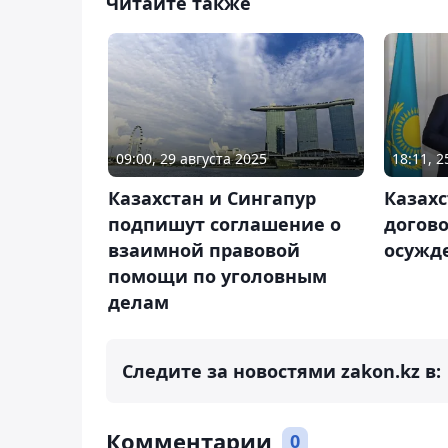
Читайте также
09:00, 29 августа 2025
18:11, 
Казахстан и Сингапур
Казахс
подпишут соглашение о
догов
взаимной правовой
осужд
помощи по уголовным
делам
Следите за новостями zakon.kz в:
Комментарии
0