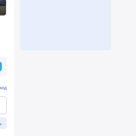
ход
ь