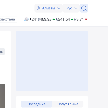
Алматы
Рус
+24°
$
469.93
€
541.64
₽
5.71
азахстана
во
Последние
Популярные