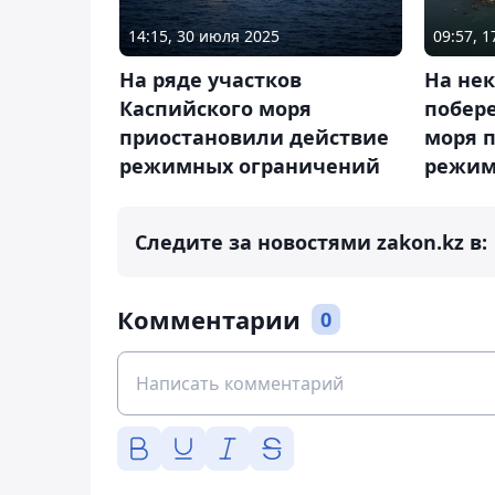
14:15, 30 июля 2025
09:57, 
На ряде участков
На нек
Каспийского моря
побер
приостановили действие
моря 
режимных ограничений
режим
Следите за новостями zakon.kz в:
Комментарии
0