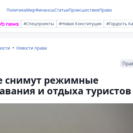
Политика
Мир
Финансы
Статьи
Происшествия
Право
#Спецпроекты
#Новая Конституция
#Гордость К
вости
Новости права
Пра
е снимут режимные
авания и отдыха туристов