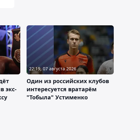
22:19, 07 августа 2026
дёт
Один из российских клубов
 экс-
интересуется вратарём
ксу
"Тобыла" Устименко