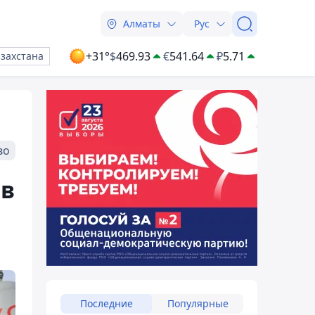
Алматы
Рус
+31°
$
469.93
€
541.64
₽
5.71
азахстана
во
 в
Последние
Популярные