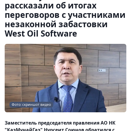
рассказали об итогах
переговоров с участниками
незаконной забастовки
West Оil Software
Фото: скриншот видео
Заместитель председателя правления АО НК
"КазМунайГаз" Нурсеит Союнов обратился с