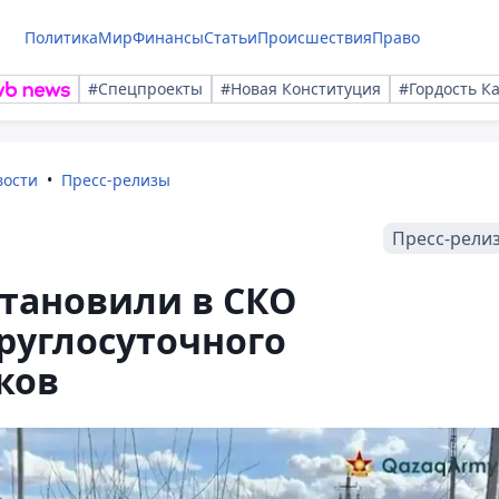
Политика
Мир
Финансы
Статьи
Происшествия
Право
#Спецпроекты
#Новая Конституция
#Гордость К
вости
Пресс-релизы
Пресс-рели
тановили в СКО
руглосуточного
ков