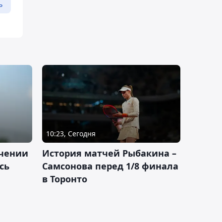
ь
10:23, Сегодня
ачении
История матчей Рыбакина –
сь
Самсонова перед 1/8 финала
в Торонто