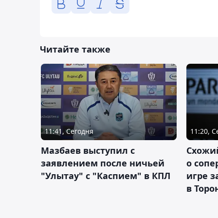
Читайте также
11:41, Сегодня
11:20, 
Мазбаев выступил с
Схожий
заявлением после ничьей
о сопе
"Улытау" с "Каспием" в КПЛ
игре з
в Торо