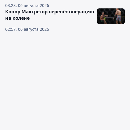
03:28, 06 августа 2026
Конор Макгрегор перенёс операцию
на колене
02:57, 06 августа 2026