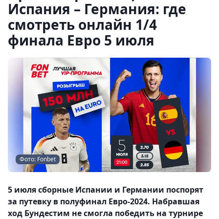
Испания – Германия: где
смотреть онлайн 1/4
финала Евро 5 июля
Фото: Fonbet
5 июля сборные Испании и Германии поспорят
за путевку в полуфинал Евро-2024. Набравшая
ход Бундестим не смогла победить на турнире