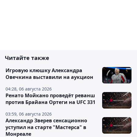
Читайте также
Игровую клюшку Александра
Овечкина выставили на аукцион
04:28, 06 августа 2026
Ренато Мойкано проведёт реванш
против Брайана Ортеги на UFC 331
03:59, 06 августа 2026
Александр Зверев сенсационно
уступил на старте "Мастерса" в
Монреале