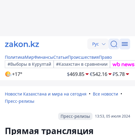
Рус
Политика
Мир
Финансы
Статьи
Происшествия
Право
#Выборы в Курултай
#Казахстан в сравнении
+17°
$
469.85
€
542.16
₽
5.78
Новости Казахстана и мира на сегодня
Все новости
Пресс-релизы
Пресс-релизы
13:53, 05 июля 2024
Прямая трансляция