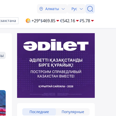
Алматы
Рус
+29°
$
469.85
€
542.16
₽
5.78
азахстана
зы
Последние
Популярные