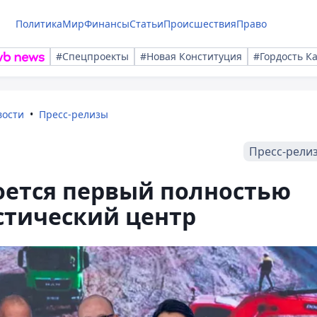
Политика
Мир
Финансы
Статьи
Происшествия
Право
#Спецпроекты
#Новая Конституция
#Гордость К
вости
Пресс-релизы
Пресс-рели
оется первый полностью
стический центр