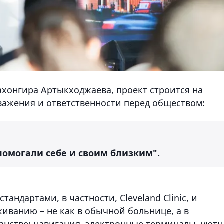
ахонгира Артыкходжаева, проект строится на
важения и ответственности перед обществом:
 помогали себе и своим близким".
ндартами, в частности, Cleveland Clinic, и
иванию – не как в обычной больнице, а в