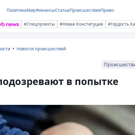
Политика
Мир
Финансы
Статьи
Происшествия
Право
#Спецпроекты
#Новая Конституция
#Гордость К
вости
Новости происшествий
Происшеств
подозревают в попытке