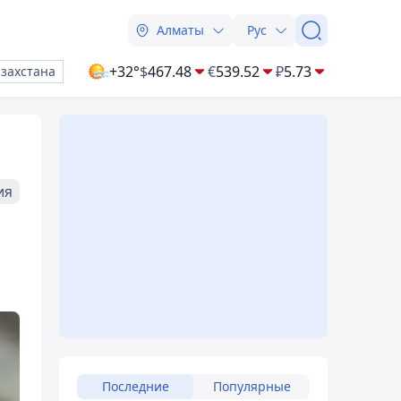
Алматы
Рус
+32°
$
467.48
€
539.52
₽
5.73
азахстана
ия
Последние
Популярные