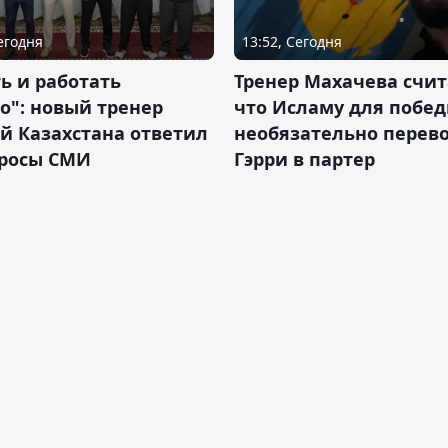
Сегодня
13:52, Сегодня
ь и работать
Тренер Махачева счит
о": новый тренер
что Исламу для побе
й Казахстана ответил
необязательно перев
просы СМИ
Гэрри в партер