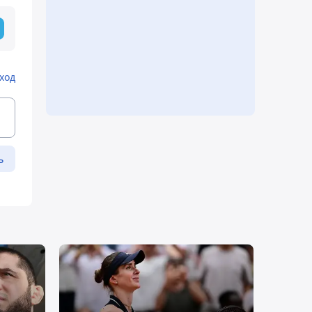
ход
ь