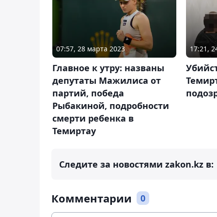
07:57, 28 марта 2023
17:21, 
Главное к утру: названы
Убийст
депутаты Мажилиса от
Темир
партий, победа
подоз
Рыбакиной, подробности
смерти ребенка в
Темиртау
Следите за новостями zakon.kz в:
Комментарии
0