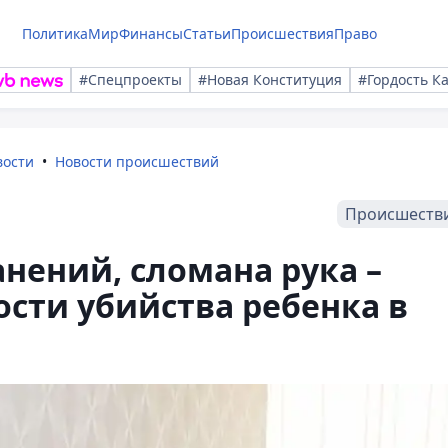
Политика
Мир
Финансы
Статьи
Происшествия
Право
#Спецпроекты
#Новая Конституция
#Гордость К
вости
Новости происшествий
Происшеств
нений, сломана рука –
сти убийства ребенка в