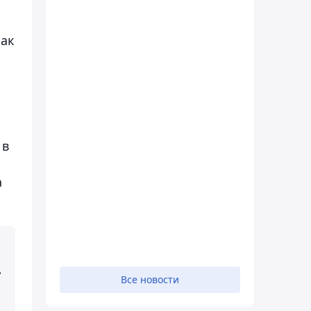
как
а
 в
а
.
Все новости