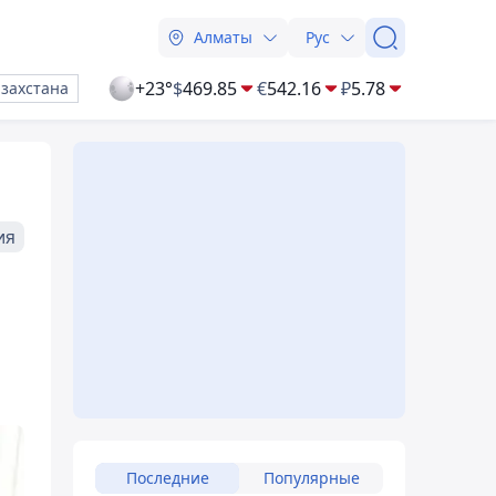
Алматы
Рус
+23°
$
469.85
€
542.16
₽
5.78
азахстана
ия
Последние
Популярные