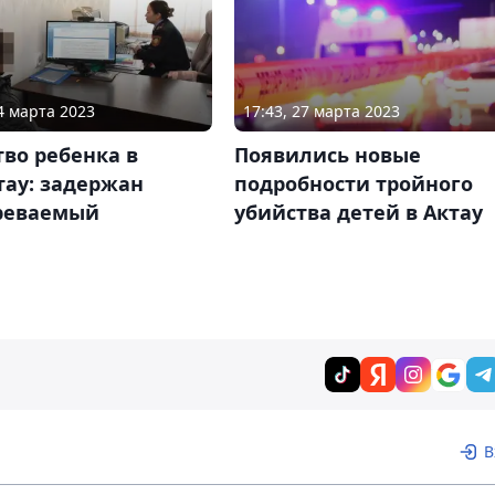
24 марта 2023
17:43, 27 марта 2023
во ребенка в
Появились новые
тау: задержан
подробности тройного
реваемый
убийства детей в Актау
В