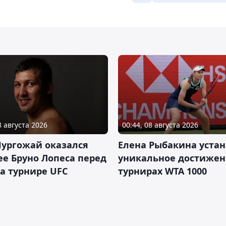
8 августа 2026
00:44, 08 августа 2026
Нургожай оказался
Елена Рыбакина уста
е Бруно Лопеса перед
уникальное достижен
а турнире UFC
турнирах WTA 1000