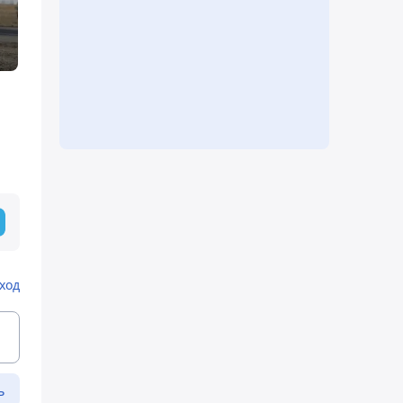
ход
ь