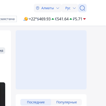
Алматы
Рус
+22°
$
469.93
€
541.64
₽
5.71
азахстана
ия
Последние
Популярные