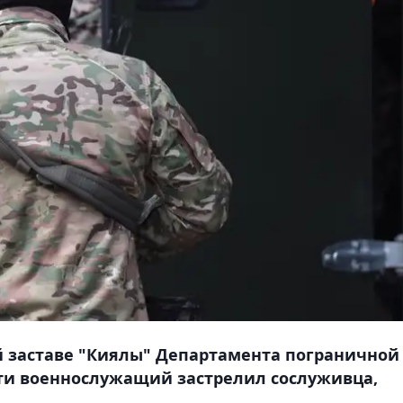
ой заставе "Киялы" Департамента пограничной
ти военнослужащий застрелил сослуживца,