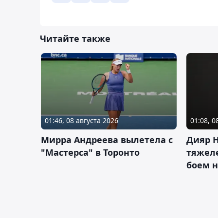
Читайте также
01:46, 08 августа 2026
01:08, 0
Мирра Андреева вылетела с
Дияр 
"Мастерса" в Торонто
тяжеле
боем н