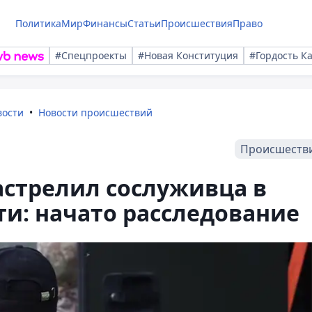
Политика
Мир
Финансы
Статьи
Происшествия
Право
#Спецпроекты
#Новая Конституция
#Гордость К
вости
Новости происшествий
Происшеств
стрелил сослуживца в
и: начато расследование