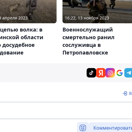
19 апреля 2023
16:22, 13 ноября 2023
цепью волка: в
Военнослужащий
инской области
смертельно ранил
о досудебное
сослуживца в
едование
Петропавловске
В
Комментироват