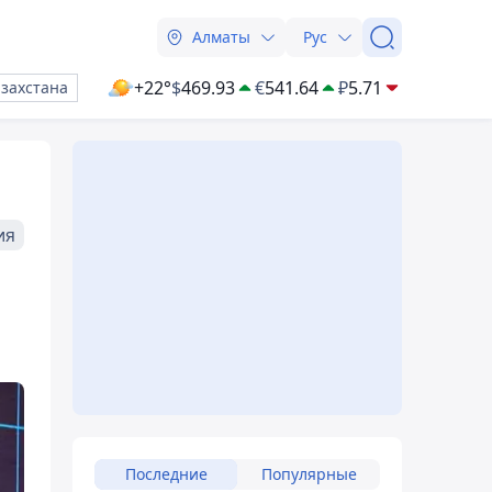
Алматы
Рус
+22°
$
469.93
€
541.64
₽
5.71
азахстана
ия
Последние
Популярные