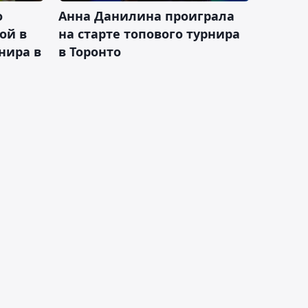
о
Анна Данилина проиграла
ой в
на старте топового турнира
нира в
в Торонто