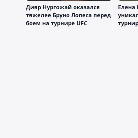
Дияр Нургожай оказался
Елена
тяжелее Бруно Лопеса перед
уника
боем на турнире UFC
турнир