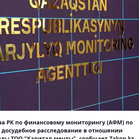
ва РК по финансовому мониторингу (АФМ) по
 досудебное расследование в отношении
ы ТОО "Капитал мечты", сообщает Zakon.kz.