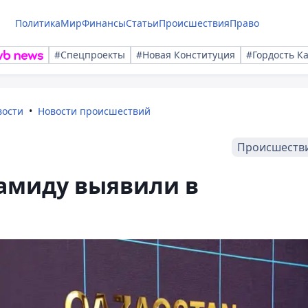
Политика
Мир
Финансы
Статьи
Происшествия
Право
#Спецпроекты
#Новая Конституция
#Гордость К
вости
Новости происшествий
Происшеств
амиду выявили в