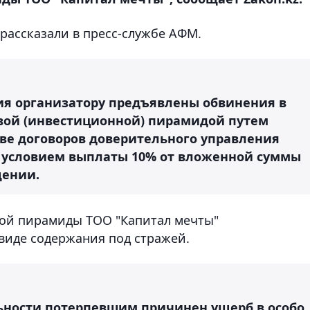
, рассказали в пресс-службе АФМ.
ния организатору предъявлены обвинения в
вой (инвестиционной) пирамидой путем
ве договоров доверительного управления
с условием выплаты 10% от вложенной суммы
щении.
ой пирамиды ТОО "Капитал мечты"
виде содержания под стражей.
льности потерпевшим причинен ущерб в особо