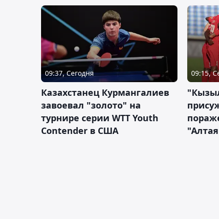
09:37, Сегодня
09:15, 
Казахстанец Курмангалиев
"Кызы
завоевал "золото" на
прису
турнире серии WTT Youth
пораж
Contender в США
"Алтая