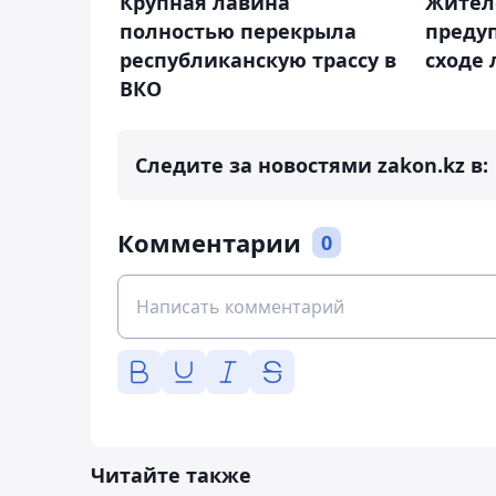
Крупная лавина
Жител
полностью перекрыла
преду
республиканскую трассу в
сходе 
ВКО
Следите за новостями zakon.kz в:
Комментарии
0
Читайте также