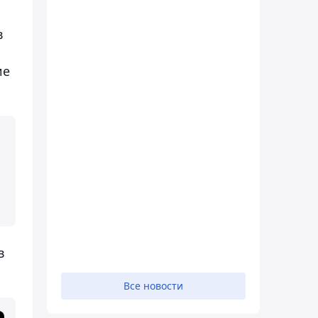
в
ие
в
Все новости