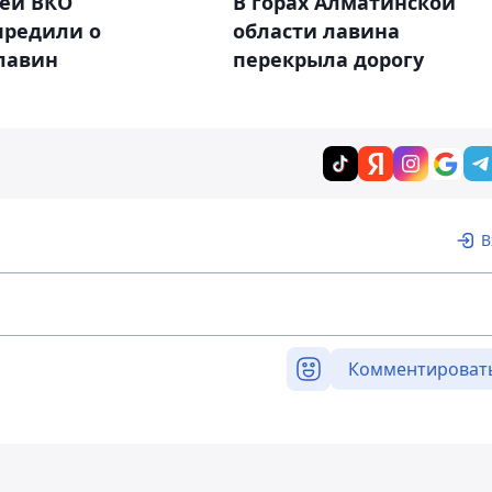
ей ВКО
В горах Алматинской
предили о
области лавина
лавин
перекрыла дорогу
В
Комментироват