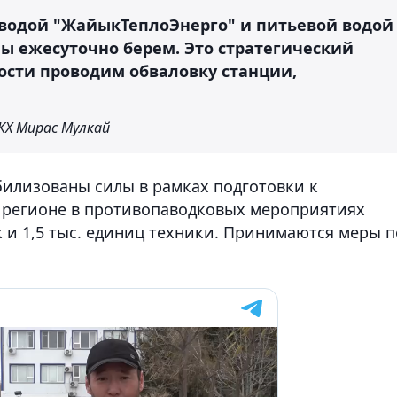
 водой "ЖайыкТеплоЭнерго" и питьевой водой
 мы ежесуточно берем. Это стратегический
ности проводим обваловку станции,
КХ Мирас Мулкай
билизованы силы в рамках подготовки к
в регионе в противопаводковых мероприятиях
к и 1,5 тыс. единиц техники. Принимаются меры п