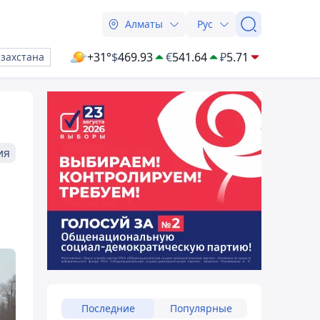
Алматы
Рус
+31°
$
469.93
€
541.64
₽
5.71
азахстана
ия
Последние
Популярные