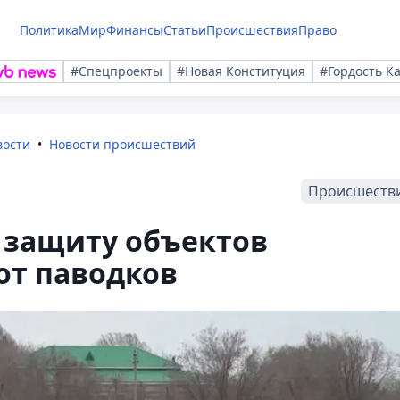
Политика
Мир
Финансы
Статьи
Происшествия
Право
#Спецпроекты
#Новая Конституция
#Гордость К
вости
Новости происшествий
Происшеств
 защиту объектов
от паводков