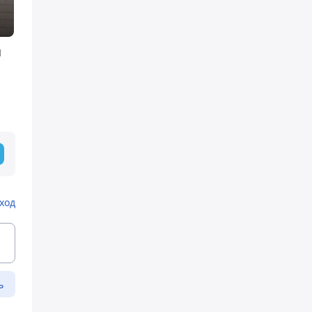
и
ход
ь