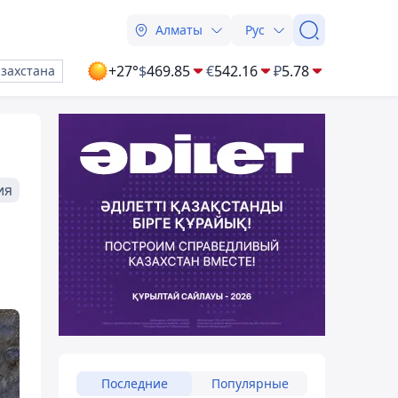
Алматы
Рус
+27°
$
469.85
€
542.16
₽
5.78
азахстана
ия
Последние
Популярные