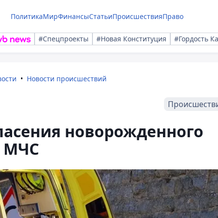
Политика
Мир
Финансы
Статьи
Происшествия
Право
#Спецпроекты
#Новая Конституция
#Гордость К
вости
Новости происшествий
Происшеств
пасения новорожденного
 МЧС