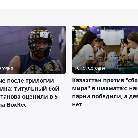
10:19, Сегодня
Сегодня
Казахстан против "сб
ые после трилогии
мира" в шахматах: н
ина: титульный бой
парни победили, а д
танова оценили в 5
нет
на BoxRec