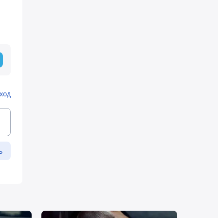
ход
ь