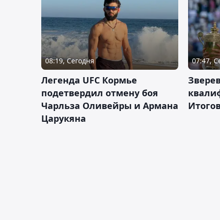
08:19, Сегодня
07:47, 
Легенда UFC Кормье
Зверев
подетвердил отмену боя
квали
Чарльза Оливейры и Армана
Итогов
Царукяна