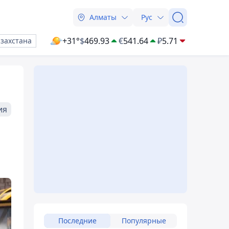
Алматы
Рус
+31°
$
469.93
€
541.64
₽
5.71
азахстана
ия
Последние
Популярные