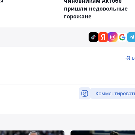
ы
чиновникам Актобе
пришли недовольные
горожане
В
Комментироват