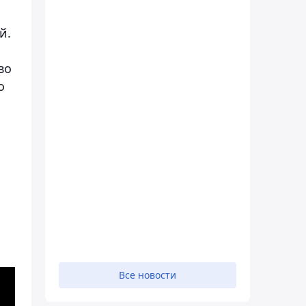
й.
во
о
Все новости