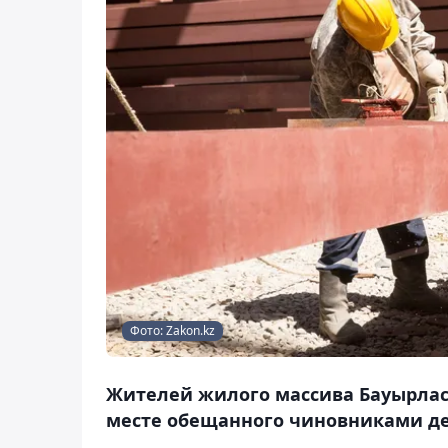
Фото: Zakon.kz
Жителей жилого массива Бауырласт
месте обещанного чиновниками дет