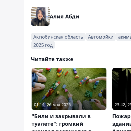
Алия Абди
Актюбинская область
Автомойки
аким
2025 год
Читайте также
01:14, 26 мая 2026
23:42, 
"Били и закрывали в
Пожар 
туалете": громкий
здании