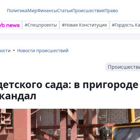
Политика
Мир
Финансы
Статьи
Происшествия
Право
#Спецпроекты
#Новая Конституция
#Гордость К
вости
Новости происшествий
Происшеств
етского сада: в пригороде
скандал