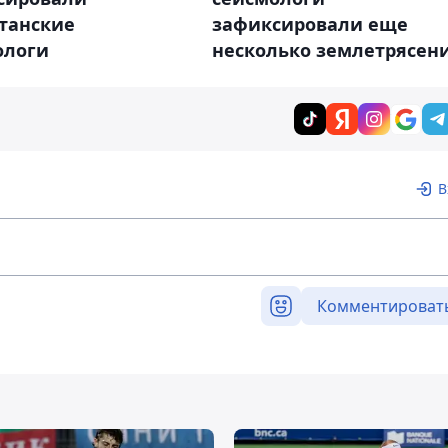
станские
зафиксировали еще
ологи
несколько землетрясен
В
Комментироват