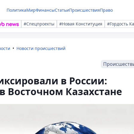
Политика
Мир
Финансы
Статьи
Происшествия
Право
#Спецпроекты
#Новая Конституция
#Гордость К
вости
Новости происшествий
Происшеств
ксировали в России:
в Восточном Казахстане