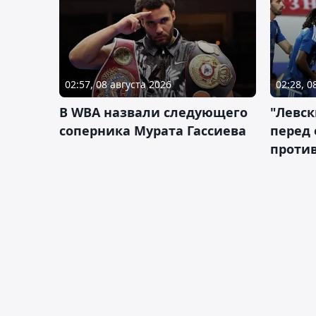
02:57, 08 августа 2026
02:28, 0
В WBA назвали следующего
"Левск
соперника Мурата Гассиева
перед
против