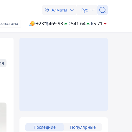
Алматы
Рус
+23°
$
469.93
€
541.64
₽
5.71
азахстана
ия
Последние
Популярные