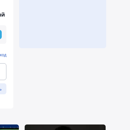
ий
ход
ь