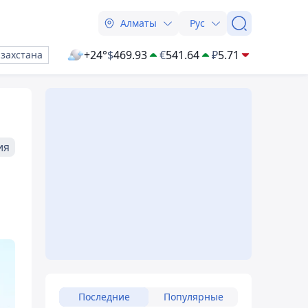
Алматы
Рус
+24°
$
469.93
€
541.64
₽
5.71
азахстана
ия
Последние
Популярные