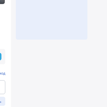
ход
ь