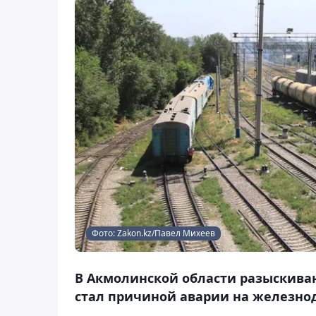
Фото: Zakon.kz/Павел Михеев
В Акмолинской области разыскиваю
стал причиной аварии на железнод