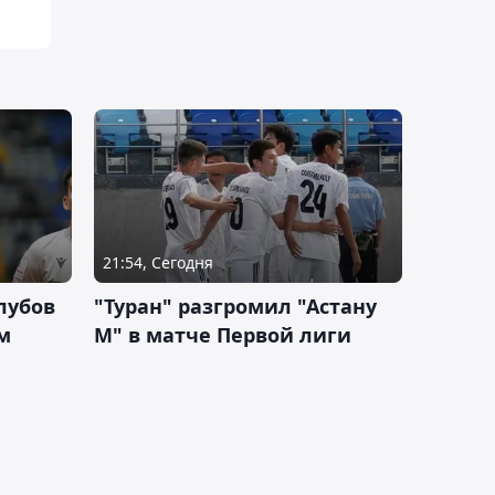
21:54, Сегодня
лубов
"Туран" разгромил "Астану
м
М" в матче Первой лиги