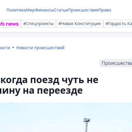
Политика
Мир
Финансы
Статьи
Происшествия
Право
#Спецпроекты
#Новая Конституция
#Гордость К
вости
Новости происшествий
Происшеств
когда поезд чуть не
ину на переезде