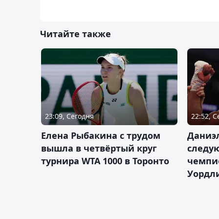
Читайте также
23:09, Сегодня
22:52, 
Елена Рыбакина с трудом
Даниэ
вышла в четвёртый круг
следую
турнира WTA 1000 в Торонто
чемпио
Уордл