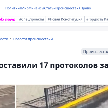
Политика
Мир
Финансы
Статьи
Происшествия
Право
#Спецпроекты
#Новая Конституция
#Гордость К
вости
Новости происшествий
Происшеств
составили 17 протоколов з