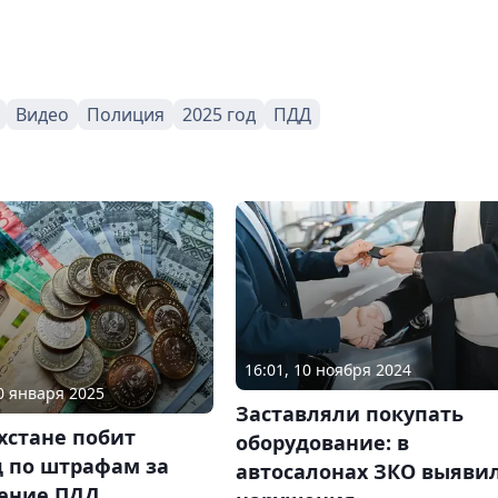
Видео
Полиция
2025 год
ПДД
16:01, 10 ноября 2024
30 января 2025
Заставляли покупать
хстане побит
оборудование: в
д по штрафам за
автосалонах ЗКО выяви
ение ПДД