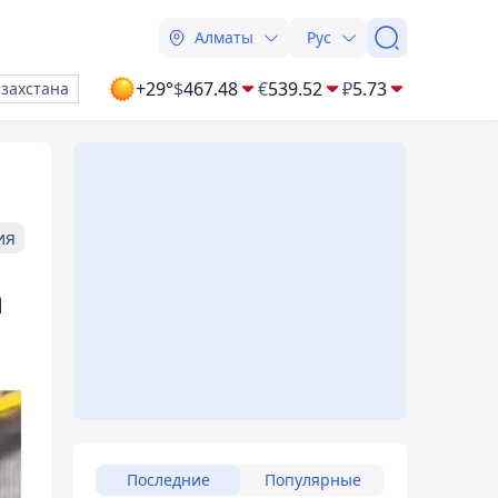
Алматы
Рус
+29°
$
467.48
€
539.52
₽
5.73
азахстана
ия
а
Последние
Популярные