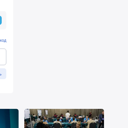
ход
ь