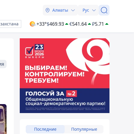
Алматы
Рус
+33°
$
469.93
€
541.64
₽
5.71
азахстана
ия
Последние
Популярные