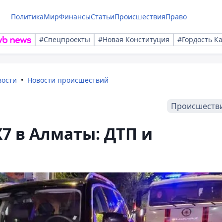
Политика
Мир
Финансы
Статьи
Происшествия
Право
#Спецпроекты
#Новая Конституция
#Гордость К
вости
Новости происшествий
Происшеств
7 в Алматы: ДТП и