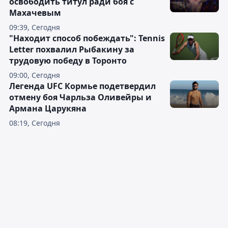
освободить титул ради боя с
Махачевым
09:39, Сегодня
"Находит способ побеждать": Tennis
Letter похвалил Рыбакину за
трудовую победу в Торонто
09:00, Сегодня
Легенда UFC Кормье подетвердил
отмену боя Чарльза Оливейры и
Армана Царукяна
08:19, Сегодня