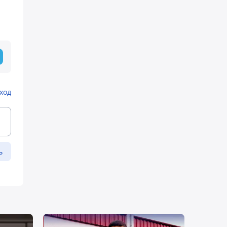
ход
ь