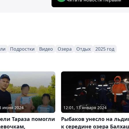
ели
Подростки
Видео
Озера
Отдых
2025 год
18 июня 2024
12:01, 13 января 2024
ели Тараза помогли
Рыбаков унесло на льди
девочкам,
к середине озера Балха