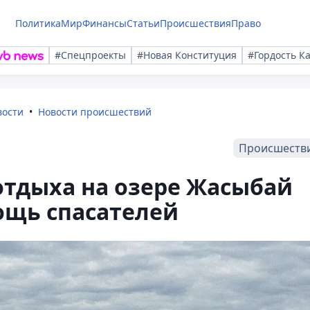
Политика
Мир
Финансы
Статьи
Происшествия
Право
#Спецпроекты
#Новая Конституция
#Гордость К
вости
Новости происшествий
Происшеств
отдыха на озере Жасыбай
ощь спасателей