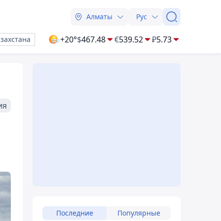
Алматы
Рус
+20°
$
467.48
€
539.52
₽
5.73
азахстана
ия
Последние
Популярные