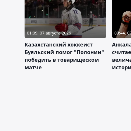
01:09, 07 августа 2026
00:44, 0
Казахстанский хоккеист
Анкала
Буяльский помог "Полонии"
счита
победить в товарищеском
велич
матче
истор