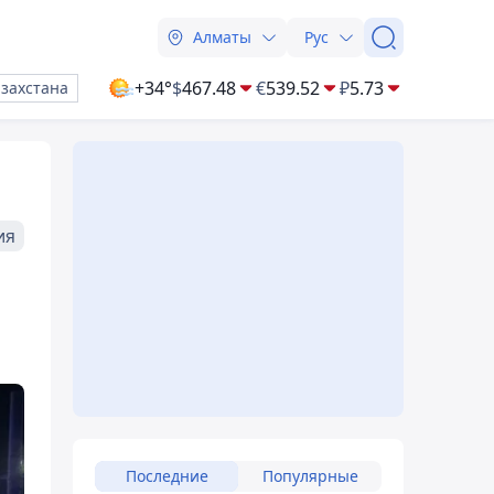
Алматы
Рус
+34°
$
467.48
€
539.52
₽
5.73
азахстана
ия
Последние
Популярные