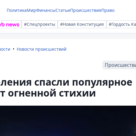
Политика
Мир
Финансы
Статьи
Происшествия
Право
#Спецпроекты
#Новая Конституция
#Гордость К
вости
Новости происшествий
Происшеств
ления спасли популярное
т огненной стихии