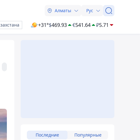
Алматы
Рус
+31°
$
469.93
€
541.64
₽
5.71
азахстана
Последние
Популярные