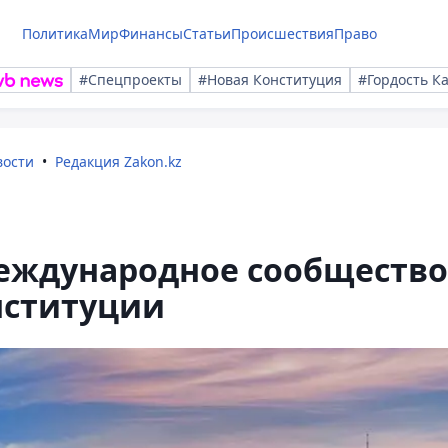
Политика
Мир
Финансы
Статьи
Происшествия
Право
#Спецпроекты
#Новая Конституция
#Гордость К
вости
Редакция Zakon.kz
еждународное сообщество
нституции