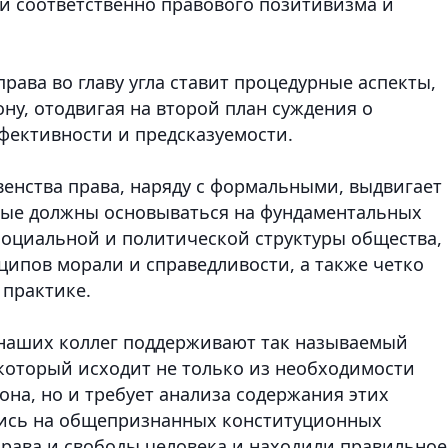
ми соответственно правового позитивизма и
рава во главу угла ставит процедурные аспекты,
ну, отодвигая на второй план суждения о
фективности и предсказуемости.
енства права, наряду с формальными, выдвигает
орые должны основываться на фундаментальных
 социальной и политической структуры общества,
ипов морали и справедливости, а также четко
 практике.
 наших коллег поддерживают так называемый
который исходит не только из необходимости
на, но и требует анализа содержания этих
лись на общепризнанных конституционных
права и свободы человека и находили правильное