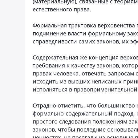
(материальную), связанные с теория
естественного права.
Формальная трактовка верховенства п
подчинение власти формальному зако
справедливости самих законов, их эф
Содержательная же концепция верхов
требования к качеству законов, кот
правах человека, отвечать запросам
исходить из высших неписаных принц
исполняться в правоприменительной
Отрадно отметить, что большинство
формально-содержательный подход, 
простого следования положениям зако
законов, чтобы последние основыва
ценностях, не посягали на основные 