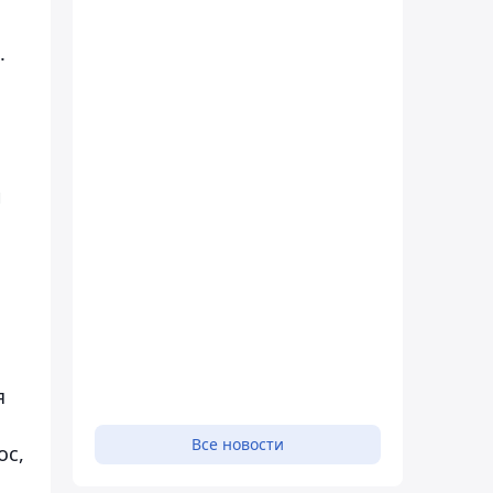
.
и
я
,
Все новости
ос,