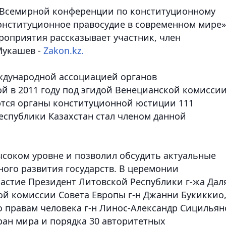
сс Всемирной конференции по конституционному
онституционное правосудие в современном мире»
роприятия рассказывает участник, член
Мукашев -
Zakon.kz.
ждународной ассоциацией органов
ой в 2011 году под эгидой Венецианской комисси
ются органы конституционной юстиции 111
еспублики Казахстан стал членом данной
ысоком уровне и позволил обсудить актуальные
ого развития государств. В церемонии
астие Президент Литовской Республики г-жа Дал
ой комиссии Совета Европы г-н Джанни Букиккио
о правам человека г-н Линос-Александр Сицильян
тран мира и порядка 30 авторитетных