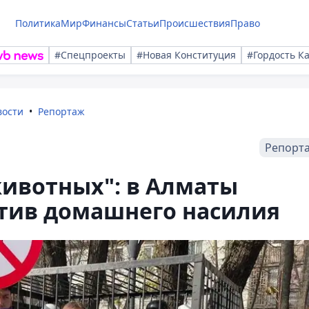
Политика
Мир
Финансы
Статьи
Происшествия
Право
#Спецпроекты
#Новая Конституция
#Гордость К
вости
Репортаж
Репорт
животных": в Алматы
тив домашнего насилия