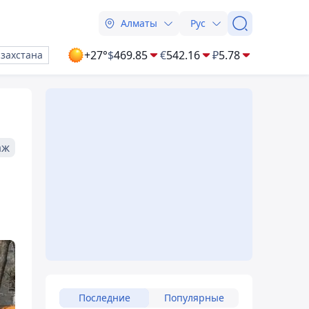
Алматы
Рус
+27°
$
469.85
€
542.16
₽
5.78
азахстана
аж
Последние
Популярные