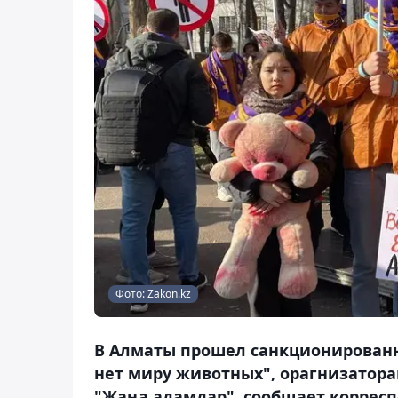
Фото: Zakon.kz
В Алматы прошел санкционирован
нет миру животных", орагнизатор
"Жаңа адамдар", сообщает корресп