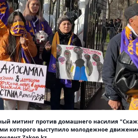
ный митинг против домашнего насилия "Ска
ами которого выступило молодежное движени
ондент Zakon.kz.