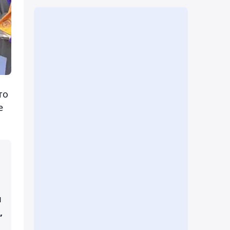
то
е
я
,