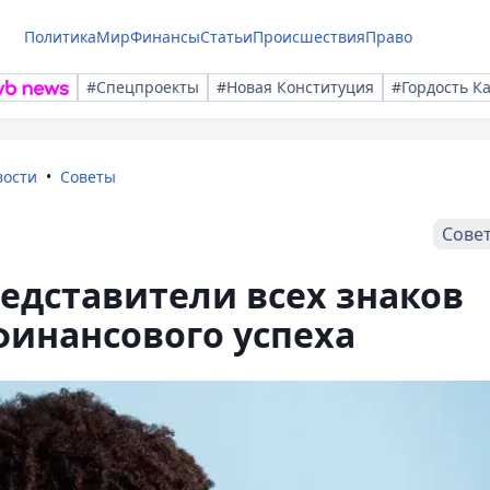
Политика
Мир
Финансы
Статьи
Происшествия
Право
#Спецпроекты
#Новая Конституция
#Гордость К
вости
Советы
Сове
редставители всех знаков
финансового успеха