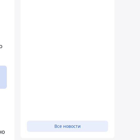
о
Все новости
но