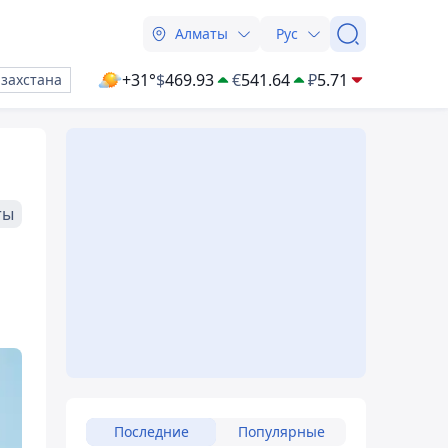
Алматы
Рус
+31°
$
469.93
€
541.64
₽
5.71
азахстана
ты
Последние
Популярные