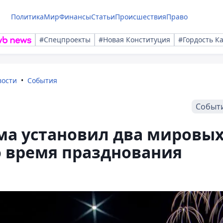
Политика
Мир
Финансы
Статьи
Происшествия
Право
#Спецпроекты
#Новая Конституция
#Гордость К
вости
События
Событ
ма установил два мировы
о время празднования