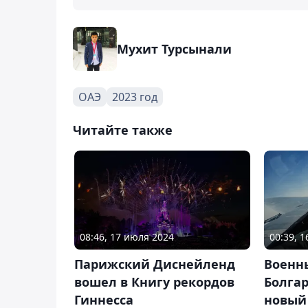
Мухит Турсынали
ОАЭ
2023 год
Читайте также
08:46, 17 июля 2024
00:39, 
Парижский Диснейленд
Военн
вошел в Книгу рекордов
Болга
Гиннесса
новый