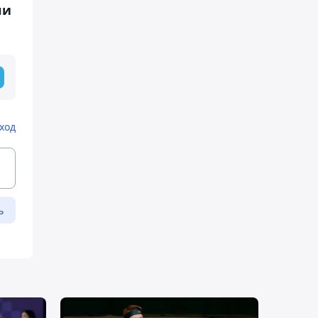
ли
ход
ь