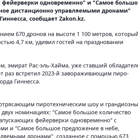
 фейерверки одновременно" и "Самое большо
нное дистанционно управляемыми дронами"
иннесса, сообщает Zakon.kz.
нием 670 дронов на высоте 1 100 метров, которы
стью 4,7 км, удивил гостей на праздновании
м, эмират Рас-эль-Хайма, уже ставший обладател
от раз встретил 2023-й завораживающим пиро-
орда Гиннесса.
потрясающим пиротехническим шоу и грандиозн
 двух номинациях: "Самое большое количество
запускающих фейерверки одновременно" с
ми и "Самое большое предложение в небе,
ляемыми дронами", созданное с помощью 673