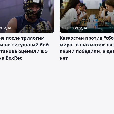
10:19, Сегодня
Сегодня
Казахстан против "сб
ые после трилогии
мира" в шахматах: н
ина: титульный бой
парни победили, а д
танова оценили в 5
нет
на BoxRec