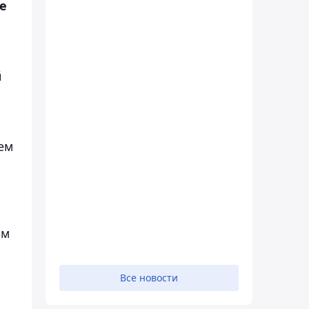
е
й
ем
ым
Все новости