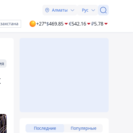
Алматы
Рус
+27°
$
469.85
€
542.16
₽
5.78
азахстана
ия
х
Последние
Популярные