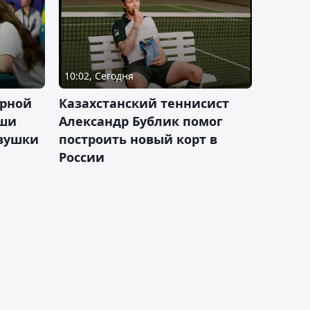
10:02, Сегодня
орной
Казахстанский теннисист
аши
Александр Бублик помог
евушки
построить новый корт в
России