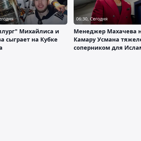
Сегодня
06:30, Сегодня
ллург" Михайлиса и
Менеджер Махачева 
а сыграет на Кубке
Камару Усмана тяже
а
соперником для Исла