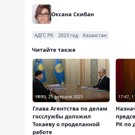
Оксана Скибан
АДГС РК
2023 год
Казахстан
Читайте также
18:33, 25 февраля 2025
17:47, 
Глава Агентства по делам
Назна
госслужбы доложил
предсе
Токаеву о проделанной
РК по 
работе