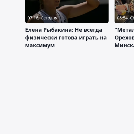
07:16, Сегодня
06:54, 
Елена Рыбакина: Не всегда
"Мета
физически готова играть на
Орехов
максимум
Минск