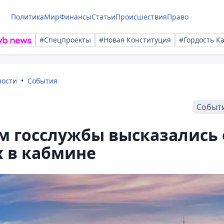
Политика
Мир
Финансы
Статьи
Происшествия
Право
#Спецпроекты
#Новая Конституция
#Гордость К
вости
События
Событ
ам госслужбы высказались 
 в кабмине