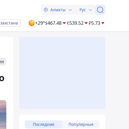
Алматы
Рус
+29°
$
467.48
€
539.52
₽
5.73
азахстана
ия
о
Последние
Популярные