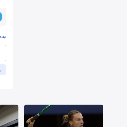
ход
ь