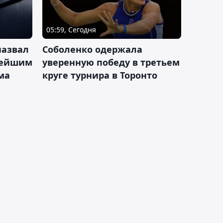
05:59, Сегодня
назвал
Соболенко одержала
лейшим
уверенную победу в третьем
ма
круге турнира в Торонто