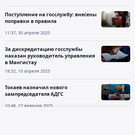
Поступление на госслужбу: внесены
поправки в правила
11:37, 30 апреля 2025
За дискредитацию госслужбы
наказан руководитель управления
в Мангистау
18:32, 10 апреля 2025
Токаев назначил нового
зампредседателя АДГС
10:48, 27 февраля 2025
Русский язык
Глава Агентства по делам
госслужбы доложил Токаеву о
Қазақ тілі