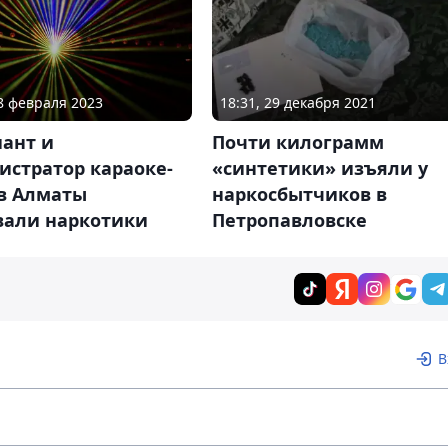
28 февраля 2023
18:31, 29 декабря 2021
ант и
Почти килограмм
истратор караоке-
«синтетики» изъяли у
 в Алматы
наркосбытчиков в
вали наркотики
Петропавловске
В