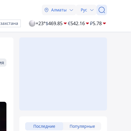
Алматы
Рус
+23°
$
469.85
€
542.16
₽
5.78
азахстана
ия
Последние
Популярные