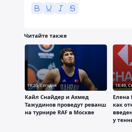
Читайте также
19:20, Сегодня
18:49, 
Кайл Снайдер и Ахмед
Елена 
Тажудинов проведут реванш
как от
на турнире RAF в Москве
введен
у тенн