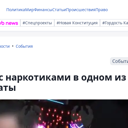
Политика
Мир
Финансы
Статьи
Происшествия
Право
#Спецпроекты
#Новая Конституция
#Гордость К
вости
События
Событ
с наркотиками в одном из
аты