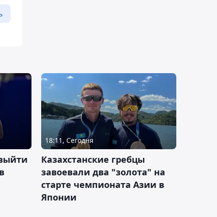
ь
18:11, Сегодня
 выйти
Казахстанские гребцы
в
завоевали два "золота" на
старте чемпионата Азии в
Японии