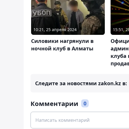
10:21, 25 апреля 2024
15:51, 
Силовики нагрянули в
Офици
ночной клуб в Алматы
админ
клуба
прода
Следите за новостями zakon.kz в:
Комментарии
0