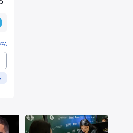
О
ход
ь