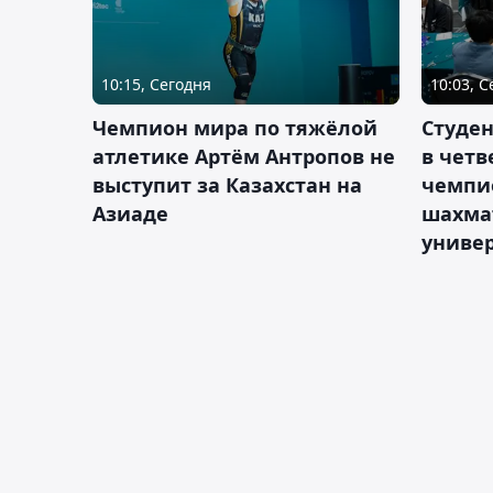
10:15, Сегодня
10:03, 
Чемпион мира по тяжёлой
Студе
атлетике Артём Антропов не
в чет
выступит за Казахстан на
чемпи
Азиаде
шахма
униве