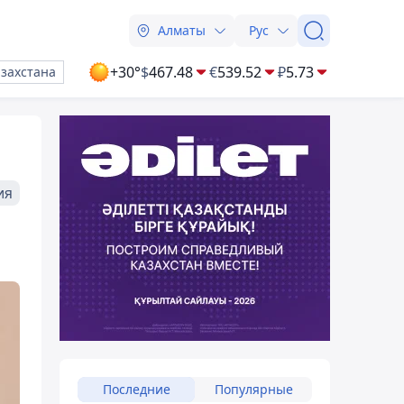
Алматы
Рус
+30°
$
467.48
€
539.52
₽
5.73
азахстана
ия
Последние
Популярные