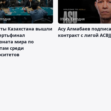
Сегодня
09:45, Сегодня
нты Казахстана вышли
Асу Алмабаев подпис
вертьфинал
контракт с лигой ACBJ
оната мира по
там среди
рситетов