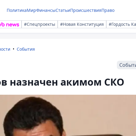
Политика
Мир
Финансы
Статьи
Происшествия
Право
#Спецпроекты
#Новая Конституция
#Гордость К
вости
События
Событ
ов назначен акимом СКО