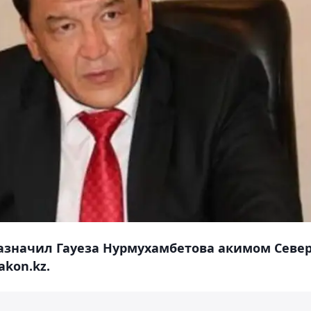
азначил Гауеза Нурмухамбетова акимом Север
akon.kz.